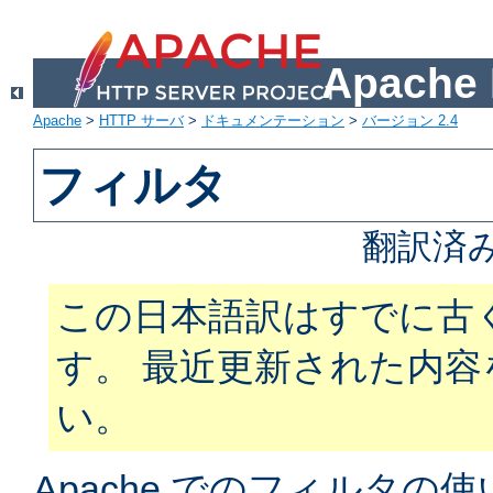
Apach
Apache
>
HTTP サーバ
>
ドキュメンテーション
>
バージョン 2.4
フィルタ
翻訳済
この日本語訳はすでに古
す。 最近更新された内
い。
Apache でのフィルタ