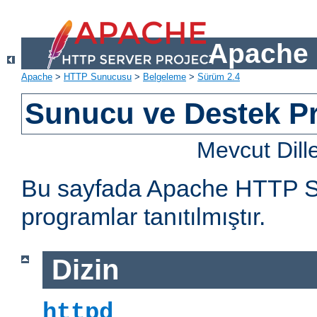
Apache 
Apache
>
HTTP Sunucusu
>
Belgeleme
>
Sürüm 2.4
Sunucu ve Destek Pr
Mevcut Dill
Bu sayfada Apache HTTP Sun
programlar tanıtılmıştır.
Dizin
httpd