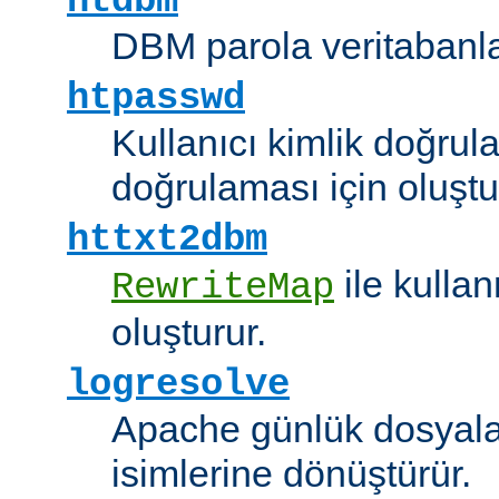
htdbm
DBM parola veritabanlar
htpasswd
Kullanıcı kimlik doğrul
doğrulaması için oluştu
httxt2dbm
ile kulla
RewriteMap
oluşturur.
logresolve
Apache günlük dosyalar
isimlerine dönüştürür.