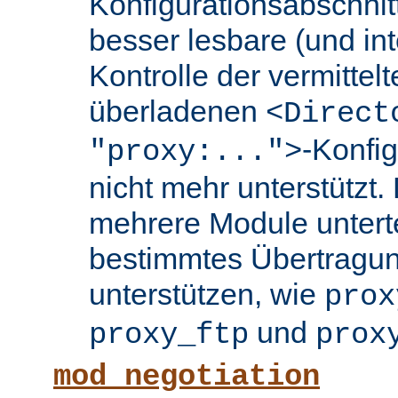
Konfigurationsabschnit
besser lesbare (und int
Kontrolle der vermittel
überladenen
<Direct
-Konfi
"proxy:...">
nicht mehr unterstützt.
mehrere Module untertei
bestimmtes Übertragun
unterstützen, wie
prox
und
proxy_ftp
prox
mod_negotiation