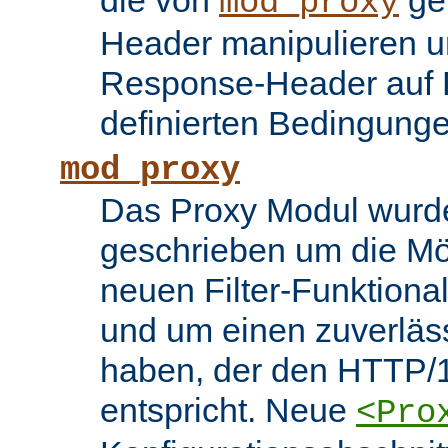
die von
ge
mod_proxy
Header manipulieren un
Response-Header auf 
definierten Bedingung
mod_proxy
Das Proxy Modul wurd
geschrieben um die Mö
neuen Filter-Funktiona
und um einen zuverläs
haben, der den HTTP/1
entspricht. Neue
<Pro