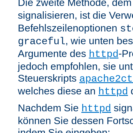
Die zweite Methode, de
signalisieren, ist die Ve
Befehlszeilenoptionen
st
, wie unten be
graceful
Argumente des
-P
httpd
jedoch empfohlen, sie u
Steuerskripts
apache2ct
welches diese an
d
httpd
Nachdem Sie
sign
httpd
können Sie dessen Fortsc
indem Sie eingeben: