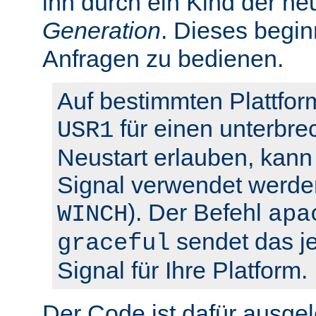
ihn durch ein Kind der ne
Generation
. Dieses begin
Anfragen zu bedienen.
Auf bestimmten Plattfor
für einen unterbre
USR1
Neustart erlauben, kann 
Signal verwendet werden
). Der Befehl
WINCH
apa
sendet das je
graceful
Signal für Ihre Platform.
Der Code ist dafür ausgel