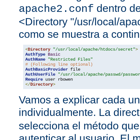
dentro de
apache2.conf
<Directory "/usr/local/apa
como se muestra a contin
<
Directory
"/usr/local/apache/htdocs/secret"
>
AuthType
Basic
AuthName
"Restricted Files"
# (Following line optional)
AuthBasicProvider
AuthUserFile
"/usr/local/apache/passwd/passwo
Require
</
Directory
>
Vamos a explicar cada una
individualmente. La direc
selecciona el método que
autenticar al usuario. E