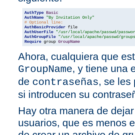
AuthType
Basic
AuthName
"By Invitation Only"
# Optional line:
AuthBasicProvider
AuthUserFile
"/usr/local/apache/passwd/passwo
AuthGroupFile
"/usr/local/apache/passwd/group
Require
 group 
GroupName
Ahora, cualquiera que est
, y tiene una 
GroupName
de
, se les
contraseñas
si introducen su contrase
Hay otra manera de dejar 
usuarios, que es menos es
de crear un archivo de gr