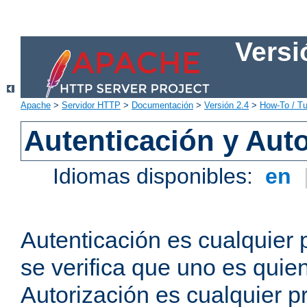
Versi
Apache
>
Servidor HTTP
>
Documentación
>
Versión 2.4
>
How-To / Tu
Autenticación y Aut
Idiomas disponibles:
en
Autenticación es cualquier 
se verifica que uno es quien
Autorización es cualquier p