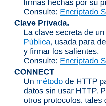
firmas hechas por su pr
Consulte:
Encriptado 
Clave Privada.
La clave secreta de u
Pública
, usada para de
y firmar los salientes.
Consulte:
Encriptado 
CONNECT
Un
método
de HTTP par
datos sin usar HTTP. 
otros protocolos, tales