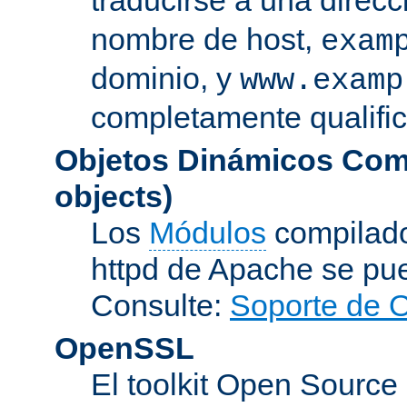
nombre de host,
exam
dominio, y
www.examp
completamente qualifi
Objetos Dinámicos Com
objects)
Los
Módulos
compilado
httpd de Apache se pu
Consulte:
Soporte de 
OpenSSL
El toolkit Open Sourc