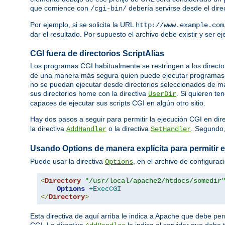
que comience con
debería servirse desde el dire
/cgi-bin/
Por ejemplo, si se solicita la URL
http://www.example.com
dar el resultado. Por supuesto el archivo debe existir y ser 
CGI fuera de directorios ScriptAlias
Los programas CGI habitualmente se restringen a los directo
de una manera más segura quien puede ejecutar programas C
no se puedan ejecutar desde directorios seleccionados de ma
sus directorios home con la directiva
. Si quieren te
UserDir
capaces de ejecutar sus scripts CGI en algún otro sitio.
Hay dos pasos a seguir para permitir la ejecución CGI en dir
la directiva
o la directiva
. Segundo
AddHandler
SetHandler
Usando Options de manera explícita para permitir 
Puede usar la directiva
, en el archivo de configurac
Options
<
Directory
"/usr/local/apache2/htdocs/somedir
Options
+ExecCGI
</
Directory
>
Esta directiva de aquí arriba le indica a Apache que debe per
CGI. La directiva
le indica al servidor que debe 