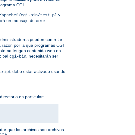
programa CGI.
y
/apache2/cgi-bin/test.pl
verá un mensaje de error.
dministradores pueden controlar
a razón por la que programas CGI
 sistema tengan contenido web en
cipal
, necesitarán ser
cgi-bin
debe estar activado usando
cript
irectorio en particular:
idor que los archivos son archivos
CGI: