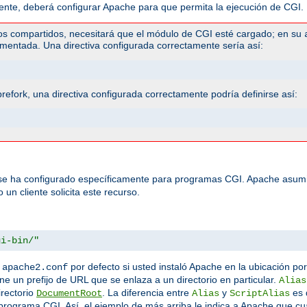
te, deberá configurar Apache para que permita la ejecución de CGI. H
os compartidos, necesitará que el módulo de CGI esté cargado; en su
mentada. Una directiva configurada correctamente sería así:
efork, una directiva configurada correctamente podría definirse así:
 se ha configurado específicamente para programas CGI. Apache asumi
un cliente solicita este recurso.
gi-bin/"
n
por defecto si usted instaló Apache en la ubicación por
apache2.conf
ine un prefijo de URL que se enlaza a un directorio en particular.
Alias
irectorio
. La diferencia entre
y
es 
DocumentRoot
Alias
ScriptAlias
rograma CGI. Así, el ejemplo de más arriba le indica a Apache que cua