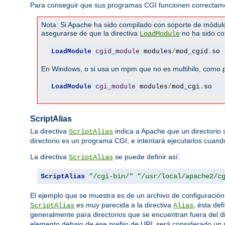
Para conseguir que sus programas CGI funcionen correctamen
Nota: Si Apache ha sido compilado con soporte de módul
asegurarse de que la directiva
no ha sido co
LoadModule
LoadModule
cgid_module
 modules
/
mod_cgid
.
so
En Windows, o si usa un mpm que no es multihilo, como pr
LoadModule
cgi_module
 modules
/
mod_cgi
.
so
ScriptAlias
La directiva
indica a Apache que un directorio
ScriptAlias
directorio es un programa CGI, e intentará ejecutarlos cuando 
La directiva
se puede definir así:
ScriptAlias
ScriptAlias
"/cgi-bin/"
"/usr/local/apache2/c
El ejemplo que se muestra es de un archivo de configuració
es muy parecida a la directiva
, ésta def
ScriptAlias
Alias
generalmente para directorios que se encuentran fuera del d
elemento debajo de ese prefijo de URL será considerado un p