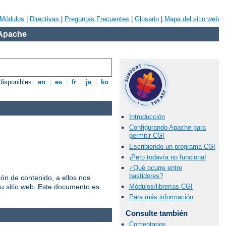
Módulos
|
Directivas
|
Preguntas Frecuentes
|
Glosario
|
Mapa del sitio web
 Apache
disponibles:
en
|
es
|
fr
|
ja
|
ko
Introducción
Configurando Apache para
permitir CGI
Escribiendo un programa CGI
¡Pero todavía no funciona!
¿Qué ocurre entre
bastidores?
n de contenido, a ellos nos
u sitio web. Este documento es
Módulos/librerías CGI
Para más información
Consulte también
Comentarios