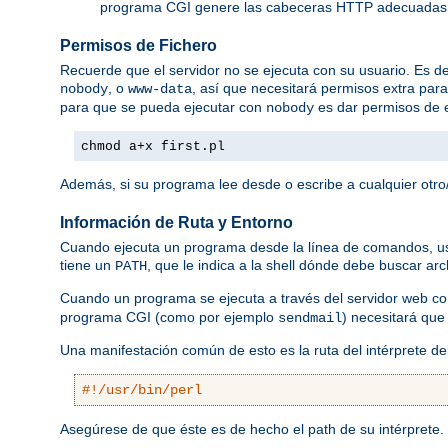
programa CGI genere las cabeceras HTTP adecuadas
Permisos de Fichero
Recuerde que el servidor no se ejecuta con su usuario. Es dec
, o
, así que necesitará permisos extra par
nobody
www-data
para que se pueda ejecutar con
es dar permisos de e
nobody
chmod a+x first.pl
Además, si su programa lee desde o escribe a cualquier otro/
Información de Ruta y Entorno
Cuando ejecuta un programa desde la línea de comandos, usted
tiene un
, que le indica a la shell dónde debe buscar ar
PATH
Cuando un programa se ejecuta a través del servidor web 
programa CGI (como por ejemplo
) necesitará que
sendmail
Una manifestación común de esto es la ruta del intérprete d
#!/usr/bin/perl
Asegúrese de que éste es de hecho el path de su intérprete.