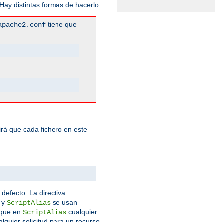
ay distintas formas de hacerlo.
tiene que
apache2.conf
rá que cada fichero en este
 defecto. La directiva
y
se usan
ScriptAlias
que en
cualquier
ScriptAlias
lquier solicitud para un recurso