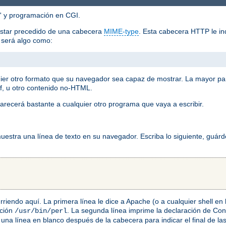
'' y programación en CGI.
estar precedido de una cabecera
MIME-type
. Esta cabecera HTTP le ind
o será algo como:
ier otro formato que su navegador sea capaz de mostrar. La mayor pa
f, u otro contenido no-HTML.
arecerá bastante a cualquier otro programa que vaya a escribir.
stra una línea de texto en su navegador. Escriba lo siguiente, guárd
ocurriendo aquí. La primera línea le dice a Apache (o a cualquier shell e
ación
. La segunda línea imprime la declaración de C
/usr/bin/perl
una línea en blanco después de la cabecera para indicar el final de l