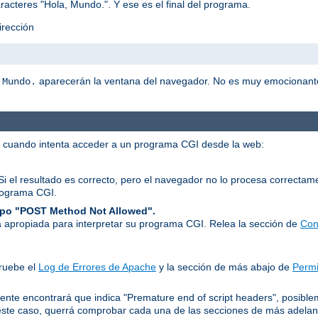
racteres "Hola, Mundo.". Y ese es el final del programa.
irección
aparecerán la ventana del navegador. No es muy emocionant
 Mundo.
r cuando intenta acceder a un programa CGI desde la web:
Si el resultado es correcto, pero el navegador no lo procesa correcta
rograma CGI.
tipo "POST Method Not Allowed".
 apropiada para interpretar su programa CGI. Relea la sección de
Con
ruebe el
Log de Errores de Apache
y la sección de más abajo de
Permi
ente encontrará que indica "Premature end of script headers", posib
ste caso, querrá comprobar cada una de las secciones de más adelan