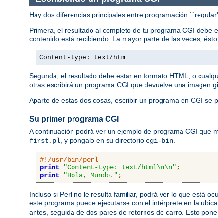
Hay dos diferencias principales entre programación ``regular
Primera, el resultado al completo de tu programa CGI debe 
contenido está recibiendo. La mayor parte de las veces, ést
Content-type: text/html
Segunda, el resultado debe estar en formato HTML, o cualqu
otras escribirá un programa CGI que devuelve una imagen gi
Aparte de estas dos cosas, escribir un programa en CGI se p
Su primer programa CGI
A continuación podrá ver un ejemplo de programa CGI que mue
, y póngalo en su directorio
.
first.pl
cgi-bin
#!/usr/bin/perl
print
"Content-type: text/html\n\n"
;
print
"Hola, Mundo."
;
Incluso si Perl no le resulta familiar, podrá ver lo que está 
este programa puede ejecutarse con el intérprete en la ubic
antes, seguida de dos pares de retornos de carro. Esto pone 