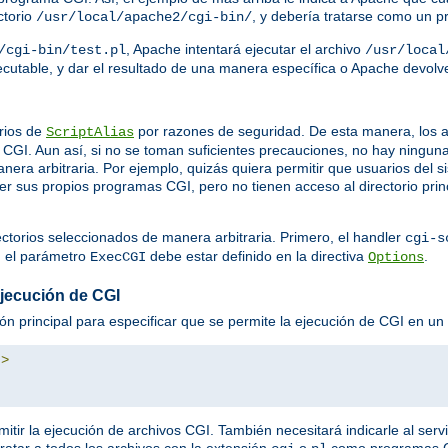
ctorio
, y debería tratarse como un 
/usr/local/apache2/cgi-bin/
, Apache intentará ejecutar el archivo
/cgi-bin/test.pl
/usr/local
ejecutable, y dar el resultado de una manera específica o Apache devol
rios de
por razones de seguridad. De esta manera, los a
ScriptAlias
GI. Aun así, si no se toman suficientes precauciones, no hay ningun
nera arbitraria. Por ejemplo, quizás quiera permitir que usuarios del
ner sus propios programas CGI, pero no tienen acceso al directorio prin
ectorios seleccionados de manera arbitraria. Primero, el handler
cgi-s
, el parámetro
debe estar definido en la directiva
.
ExecCGI
Options
ejecución de CGI
ión principal para especificar que se permite la ejecución de CGI en un d
"
>
mitir la ejecución de archivos CGI. También necesitará indicarle al serv
tratar a todos los archivos con la extensión
o
como programas 