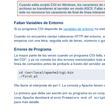
Cuando edita scripts CGI en Windows, los caracteres de re
archivos se transfieren al servidor en modo ASCII. Falla
éste no reconoce los caracteres de final de línea interpr
Faltan Variables de Entorno
Si su programa CGI depende de
variables de entorno
no está
Cuando no encuentra ciertas cabeceras HTTP del entorno, 
empezar con una letra, seguida solo de letras, números o gu
Errores de Programa
La mayor parte de las veces cuando un programa CGI falla,
del CGI", y ya no comete los dos errores mencionados más 
línea de comandos antes de probarlo a través del servidor we
cd /usr/local/apache2/cgi-bin
./first.pl
(No llame al intérprete de
. La consola y Apache tienen 
perl
Lo primero que debe ver escrito por su programa es un conj
cosa, Apache devolverá el error
Premature end of scrip
para más detalle.