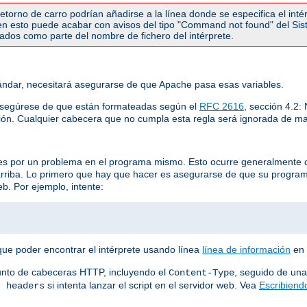
torno de carro podrían añadirse a la línea donde se especifica el inté
r en esto puede acabar con avisos del tipo "Command not found" del Si
etados como parte del nombre de fichero del intérprete.
ndar, necesitará asegurarse de que Apache pasa esas variables.
asegúrese de que están formateadas según el
RFC 2616
, sección 4.2
ión. Cualquier cabecera que no cumpla esta regla será ignorada de ma
 es por un problema en el programa mismo. Esto ocurre generalmente 
arriba. Lo primero que hay que hacer es asegurarse de que su progra
b. Por ejemplo, intente:
que poder encontrar el intérprete usando línea
línea de información
en 
unto de cabeceras HTTP, incluyendo el
, seguido de una
Content-Type
si intenta lanzar el script en el servidor web. Vea
Escribiend
t headers