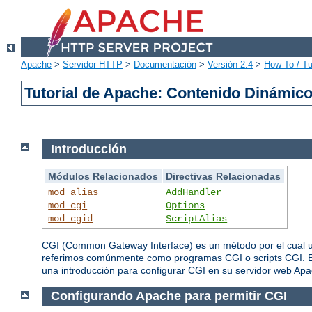
Apache
>
Servidor HTTP
>
Documentación
>
Versión 2.4
>
How-To / Tu
Tutorial de Apache: Contenido Dinámic
Introducción
Módulos Relacionados
Directivas Relacionadas
mod_alias
AddHandler
mod_cgi
Options
mod_cgid
ScriptAlias
CGI (Common Gateway Interface) es un método por el cual un
referimos comúnmente como programas CGI o scripts CGI. Es
una introducción para configurar CGI en su servidor web Apac
Configurando Apache para permitir CGI