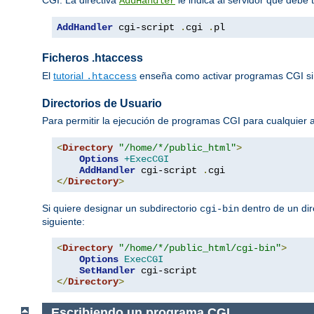
AddHandler
AddHandler
 cgi-script 
.
cgi 
.
pl
Ficheros .htaccess
El
tutorial
enseña como activar programas CGI si
.htaccess
Directorios de Usuario
Para permitir la ejecución de programas CGI para cualquier
<
Directory
"/home/*/public_html"
>
Options
+ExecCGI
AddHandler
 cgi-script 
.
</
Directory
>
Si quiere designar un subdirectorio
dentro de un dir
cgi-bin
siguiente:
<
Directory
"/home/*/public_html/cgi-bin"
>
Options
ExecCGI
SetHandler
</
Directory
>
Escribiendo un programa CGI