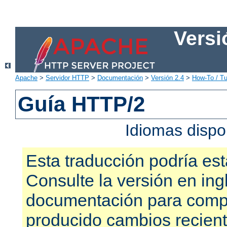
Versi
Apache
>
Servidor HTTP
>
Documentación
>
Versión 2.4
>
How-To / Tu
Guía HTTP/2
Idiomas dispo
Esta traducción podría est
Consulte la versión en ing
documentación para compr
producido cambios recien