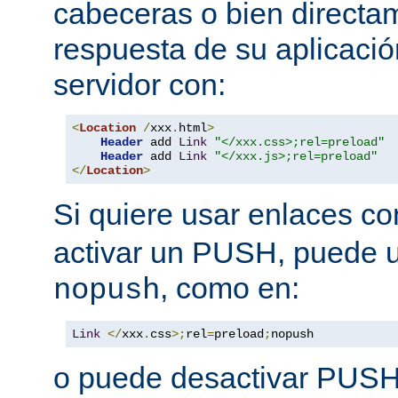
cabeceras o bien directa
respuesta de su aplicació
servidor con:
<
Location
/
xxx
.
html
>
Header
 add 
Link
"</xxx.css>;rel=preload"
Header
 add 
Link
"</xxx.js>;rel=preload"
</
Location
>
Si quiere usar enlaces c
activar un PUSH, puede u
, como en:
nopush
Link
</
xxx
.
css
>;
rel
=
preload
;
nopush
o puede desactivar PUSH 