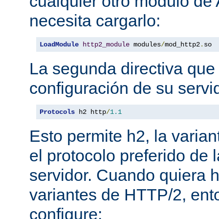
cualquier otro módulo de
necesita cargarlo:
LoadModule
http2_module
 modules
/
mod_http2
.
so
La segunda directiva que 
configuración de su servi
Protocols
 h2 http
/
1.1
Esto permite h2, la varian
el protocolo preferido de
servidor. Cuando quiera ha
variantes de HTTP/2, en
configure: