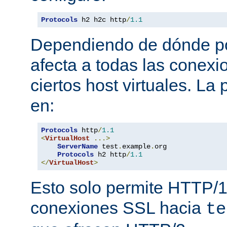
Protocols
 h2 h2c http
/
1.1
Dependiendo de dónde pon
afecta a todas las conexi
ciertos host virtuales. L
en:
Protocols
 http
/
1.1
<
VirtualHost
...>
ServerName
 test
.
example
.
org

Protocols
 h2 http
/
1.1
</
VirtualHost
>
Esto solo permite HTTP/1
conexiones SSL hacia
te