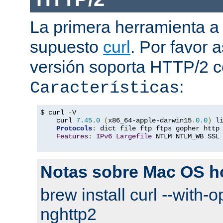
La primera herramienta a
supuesto
curl
. Por favor
versión soporta HTTP/2 
:
Características
$ curl 
-
V

    curl 
7.45
.
0
(
x86_64-apple-darwin15
.
0.0
)
 l
Protocols
:
 dict file ftp ftps gopher http
Features
:
IPv6
Largefile
 NTLM NTLM_WB SSL
Notas sobre Mac OS 
brew install curl --with-o
nghttp2