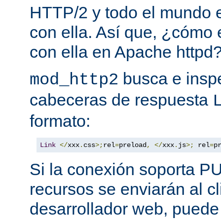
HTTP/2 y todo el mundo 
con ella. Así que, ¿cómo
con ella en Apache httpd
busca e insp
mod_http2
cabeceras de respuesta
formato:
Link
</
xxx
.
css
>;
rel
=
preload
,
</
xxx
.
js
>;
 rel
=
p
Si la conexión soporta P
recursos se enviarán al c
desarrollador web, puede 