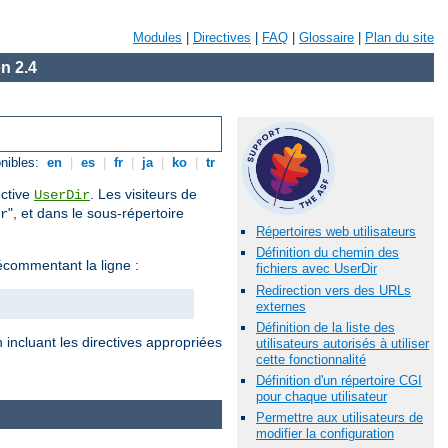
Modules
|
Directives
|
FAQ
|
Glossaire
|
Plan du site
n 2.4
nibles:
en
|
es
|
fr
|
ja
|
ko
|
tr
ective
. Les visiteurs de
UserDir
", et dans le sous-répertoire
r
Répertoires web utilisateurs
Définition du chemin des
commentant la ligne :
fichiers avec UserDir
Redirection vers des URLs
externes
Définition de la liste des
 incluant les directives appropriées
utilisateurs autorisés à utiliser
cette fonctionnalité
Définition d'un répertoire CGI
pour chaque utilisateur
Permettre aux utilisateurs de
modifier la configuration