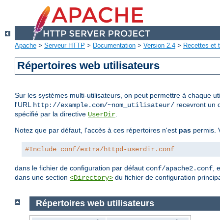
Apache
>
Serveur HTTP
>
Documentation
>
Version 2.4
>
Recettes et t
Répertoires web utilisateurs
Sur les systèmes multi-utilisateurs, on peut permettre à chaque uti
l'URL
recevront un c
http://example.com/~nom_utilisateur/
spécifié par la directive
.
UserDir
Notez que par défaut, l'accès à ces répertoires n'est
pas
permis. V
#Include conf/extra/httpd-userdir.conf
dans le fichier de configuration par défaut
, 
conf/apache2.conf
dans une section
du fichier de configuration principa
<Directory>
Répertoires web utilisateurs