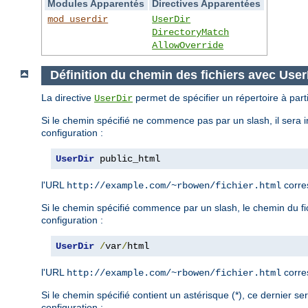
Modules Apparentés
Directives Apparentées
mod_userdir
UserDir
DirectoryMatch
AllowOverride
Définition du chemin des fichiers avec User
La directive
permet de spécifier un répertoire à parti
UserDir
Si le chemin spécifié ne commence pas par un slash, il sera i
configuration :
UserDir
 public_html
l'URL
corre
http://example.com/~rbowen/fichier.html
Si le chemin spécifié commence par un slash, le chemin du fich
configuration :
UserDir
/
var
/
html
l'URL
corre
http://example.com/~rbowen/fichier.html
Si le chemin spécifié contient un astérisque (*), ce dernier s
configuration :