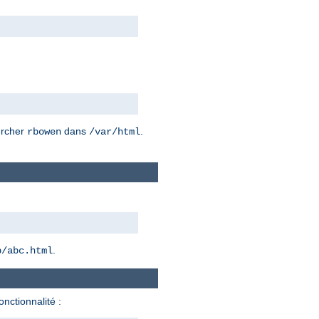
hercher
dans
.
rbowen
/var/html
.
b/abc.html
onctionnalité :