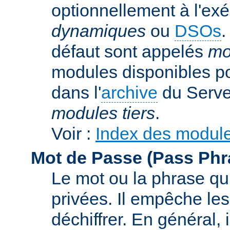
optionnellement à l'ex
dynamiques
ou
DSOs
.
défaut sont appelés
mo
modules disponibles p
dans l'
archive
du Serve
modules tiers
.
Voir :
Index des modul
Mot de Passe (Pass Phr
Le mot ou la phrase qui
privées. Il empêche les
déchiffrer. En général, 