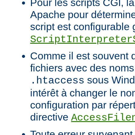
Pour les scripts CGI, l
Apache pour déterminer
script est configurable 
ScriptInterpreter
Comme il est souvent di
fichiers avec des noms
sous Windo
.htaccess
intérêt à changer le no
configuration par répert
directive
AccessFile
Toute erreur survenant