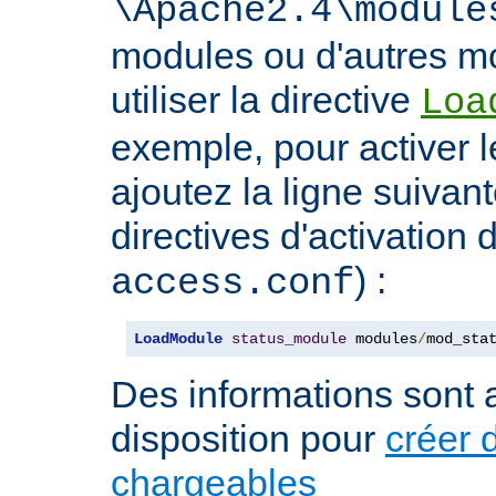
\Apache2.4\module
modules ou d'autres mo
utiliser la directive
Loa
exemple, pour activer l
ajoutez la ligne suivan
directives d'activation 
) :
access.conf
LoadModule
status_module
 modules
/
mod_sta
Des informations sont a
disposition pour
créer 
chargeables