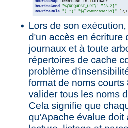
RewriteMap
 lowercase int
:
RewriteCond
"%{REQUEST_URI}"
"[A-Z]"
RewriteRule
"(.*)"
"${lowercase:$1}"
[
R
,
Lors de son exécution,
d'un accès en écriture 
journaux et à toute ar
répertoires de cache co
problème d'insensibilit
format de noms courts 
valider tous les noms 
Cela signifie que chaqu
qu'Apache évalue doit a