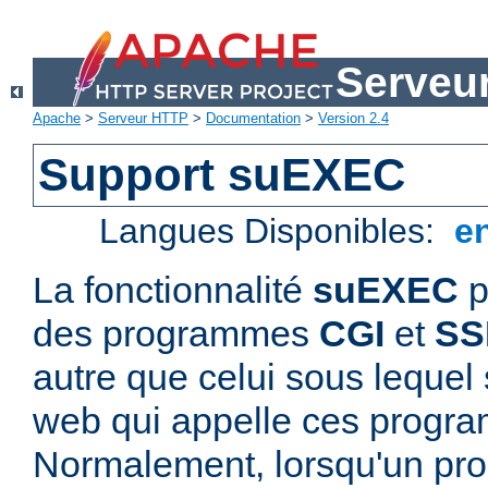
Serveu
Apache
>
Serveur HTTP
>
Documentation
>
Version 2.4
Support suEXEC
Langues Disponibles:
e
La fonctionnalité
suEXEC
p
des programmes
CGI
et
SS
autre que celui sous lequel 
web qui appelle ces progr
Normalement, lorsqu'un p