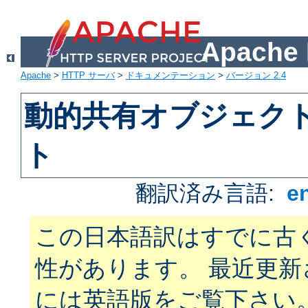
Apach
Apache
>
HTTP サーバ
>
ドキュメンテーション
>
バージョン 2.4
動的共有オブジェクト 
ト
翻訳済み言語:
e
この日本語訳はすでに古
性があります。 最近更
には英語版をご覧下さい