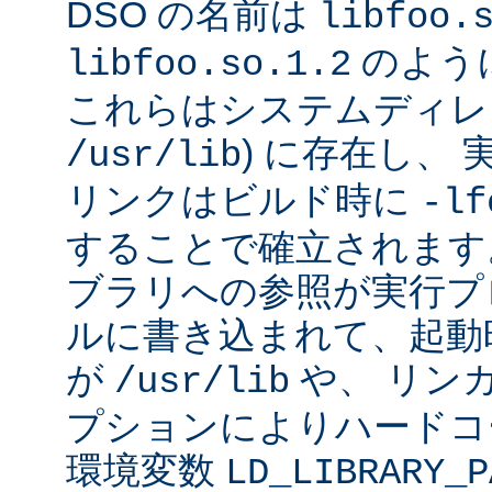
DSO の名前は
libfoo.
のよう
libfoo.so.1.2
これらはシステムディレク
) に存在し、
/usr/lib
リンクはビルド時に
-lf
することで確立されます
ブラリへの参照が実行プ
ルに書き込まれて、起動時に
が
や、 リン
/usr/lib
プションによりハードコ
環境変数
LD_LIBRARY_P