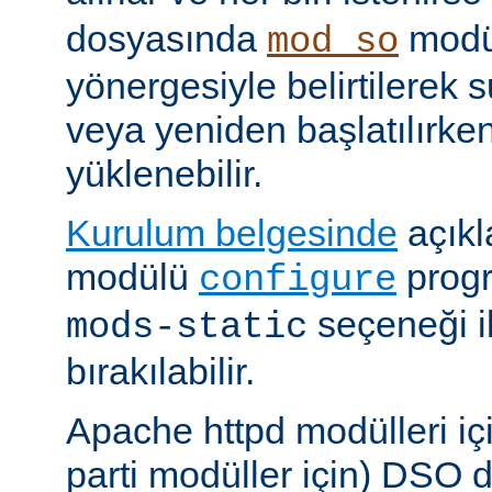
dosyasında
modü
mod_so
yönergesiyle belirtilerek 
veya yeniden başlatılırk
yüklenebilir.
Kurulum belgesinde
açıkl
modülü
prog
configure
seçeneği i
mods-static
bırakılabilir.
Apache httpd modülleri içi
parti modüller için) DSO d