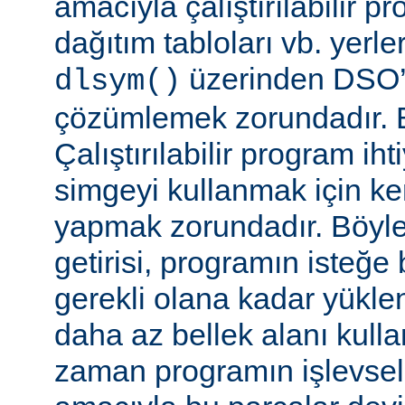
amacıyla çalıştırılabilir 
dağıtım tabloları vb. yerl
üzerinden DSO’d
dlsym()
çözümlemek zorundadır. B
Çalıştırılabilir program i
simgeyi kullanmak için k
yapmak zorundadır. Böyl
getirisi, programın isteğe 
gerekli olana kadar yükl
daha az bellek alanı kullan
zaman programın işlevsell