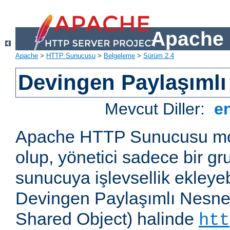
Apache 
Apache
>
HTTP Sunucusu
>
Belgeleme
>
Sürüm 2.4
Devingen Paylaşımlı
Mevcut Diller:
e
Apache HTTP Sunucusu mod
olup, yönetici sadece bir g
sunucuya işlevsellik ekleyebi
Devingen Paylaşımlı Nesne
Shared Object) halinde
htt