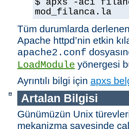
$ apxs -aci filan
mod_filanca.la
Tüm durumlarda derlenen
Apache httpd’nin etkin kıl
dosyasınd
apache2.conf
yönergesi bu
LoadModule
Ayrıntılı bilgi için
apxs bel
Artalan Bilgisi
Günümüzün Unix türevleri
mekanizma sayesinde çalışt