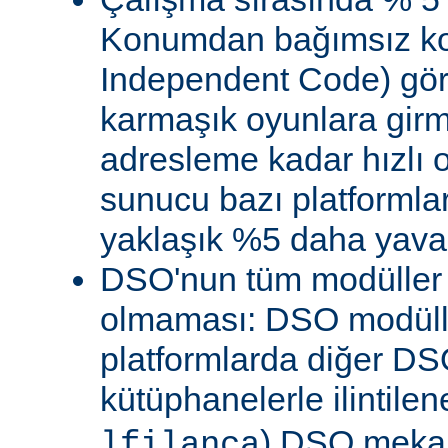
Konumdan bağımsız kod
Independent Code) göre
karmaşık oyunlara gir
adresleme kadar hızlı
sunucu bazı platformla
yaklaşık %5 daha yavaş 
DSO'nun tüm modüller 
olmaması: DSO modülle
platformlarda diğer DS
kütüphanelerle ilintile
) DSO meka
lfilanca