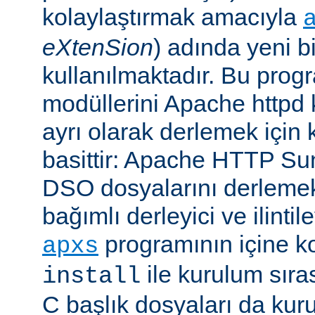
kolaylaştırmak amacıyla
eXtenSion
) adında yeni b
kullanılmaktadır. Bu pro
modüllerini Apache httpd
ayrı olarak derlemek için ku
basittir: Apache HTTP Su
DSO dosyalarını derlemek
bağımlı derleyici ve ilintil
programının içine k
apxs
ile kurulum sır
install
C başlık dosyaları da kur