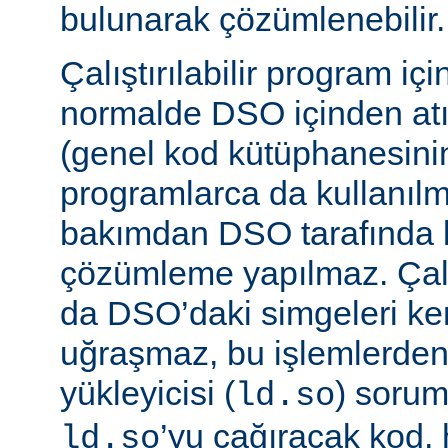
bulunarak çözümlenebilir.
Çalıştırılabilir program iç
normalde DSO içinden atı
(genel kod kütüphanesini
programlarca da kullanılm
bakımdan DSO tarafında b
çözümleme yapılmaz. Çalış
da DSO’daki simgeleri k
uğraşmaz, bu işlemlerde
yükleyicisi (
) sorum
ld.so
’yu çağıracak kod, he
ld.so