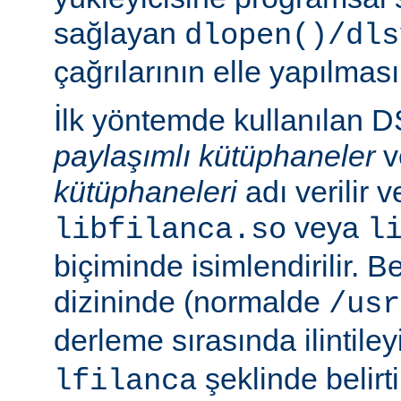
sağlayan
dlopen()/dls
çağrılarının elle yapılması
İlk yöntemde kullanılan 
paylaşımlı kütüphaneler
v
kütüphaneleri
adı verilir 
veya
libfilanca.so
l
biçiminde isimlendirilir. Be
dizininde (normalde
/usr
derleme sırasında ilintil
şeklinde belirtil
lfilanca