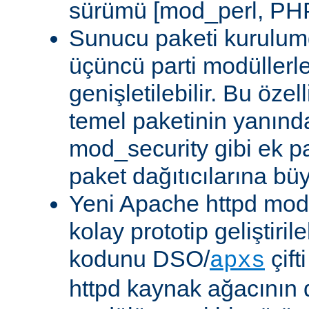
sürümü [mod_perl, PHP
Sunucu paketi kurulum
üçüncü parti modüllerl
genişletilebilir. Bu özel
temel paketinin yanın
mod_security gibi ek pa
paket dağıtıcılarına bü
Yeni Apache httpd modü
kolay prototip geliştiri
kodunu DSO/
çift
apxs
httpd kaynak ağacının 