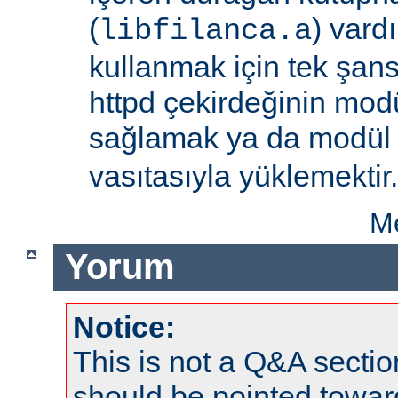
(
) vard
libfilanca.a
kullanmak için tek şan
httpd çekirdeğinin modü
sağlamak ya da modü
vasıtasıyla yüklemektir.
Me
Yorum
Notice:
This is not a Q&A sect
should be pointed towar