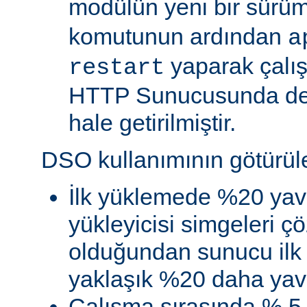
modülün yeni bir sürü
komutunun ardından
a
yaparak çalı
restart
HTTP Sunucusunda de
hale getirilmiştir.
DSO kullanımının götürüler
İlk yüklemede %20 yav
yükleyicisi simgeleri
olduğundan sunucu ilk 
yaklaşık %20 daha yava
Çalışma sırasında % 5