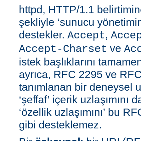
httpd, HTTP/1.1 belirtimi
şekliyle ‘sunucu yönetimin
destekler.
,
Accept
Acce
ve
Accept-Charset
Ac
istek başlıklarını tamamen
ayrıca, RFC 2295 ve RFC
tanımlanan bir deneysel u
‘şeffaf’ içerik uzlaşımını 
‘özellik uzlaşımını’ bu RF
gibi desteklemez.