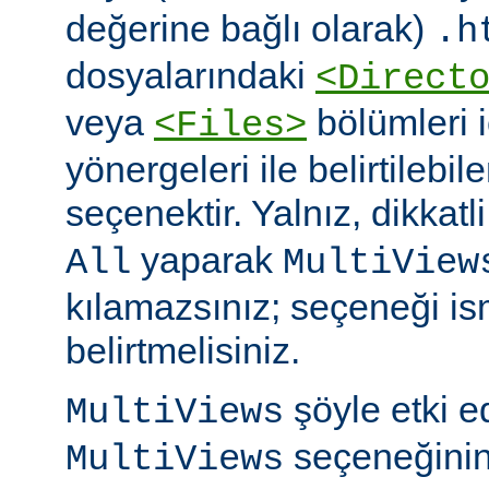
değerine bağlı olarak)
.h
dosyalarındaki
<Direct
veya
bölümleri 
<Files>
yönergeleri ile belirtilebil
seçenektir. Yalnız, dikkatl
yaparak
All
MultiView
kılamazsınız; seçeneği is
belirtmelisiniz.
şöyle etki 
MultiViews
seçeneğinin
MultiViews