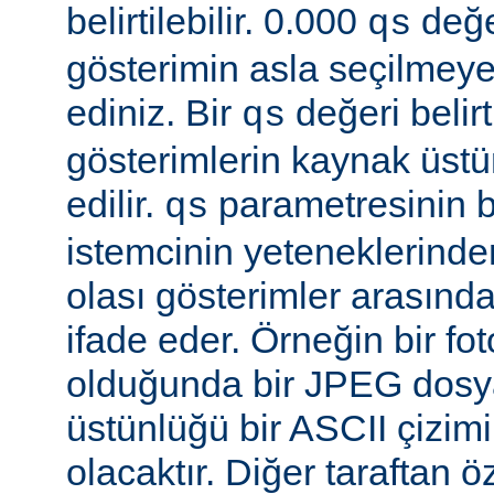
belirtilebilir. 0.000
değe
qs
gösterimin asla seçilmeye
ediniz. Bir
değeri belir
qs
gösterimlerin kaynak üst
edilir.
parametresinin be
qs
istemcinin yeteneklerinde
olası gösterimler arasında
ifade eder. Örneğin bir f
olduğunda bir JPEG dosy
üstünlüğü bir ASCII çizi
olacaktır. Diğer taraftan 