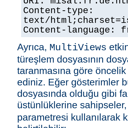
URI: misal.fr.de.ht
Content-type:
text/html;charset=i
Content-language: f
Ayrıca,
etkin
MultiViews
türeşlem dosyasının dosya
taranmasına göre öncelik 
ediniz. Eğer gösterimler 
dosyasında olduğu gibi fa
üstünlüklerine sahipseler
parametresi kullanılarak 