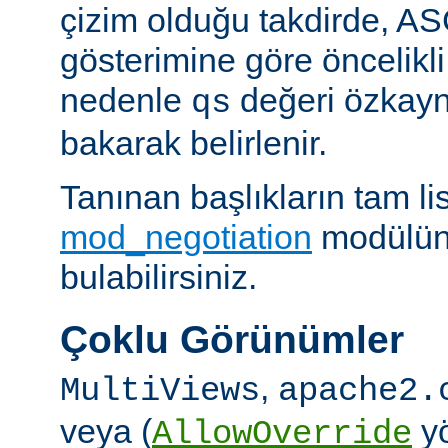
çizim olduğu takdirde, AS
gösterimine göre öncelikli
nedenle
değeri özkay
qs
bakarak belirlenir.
Tanınan başlıkların tam lis
mod_negotiation
modülün
bulabilirsiniz.
Çoklu Görünümler
,
MultiViews
apache2.
veya (
yö
AllowOverride