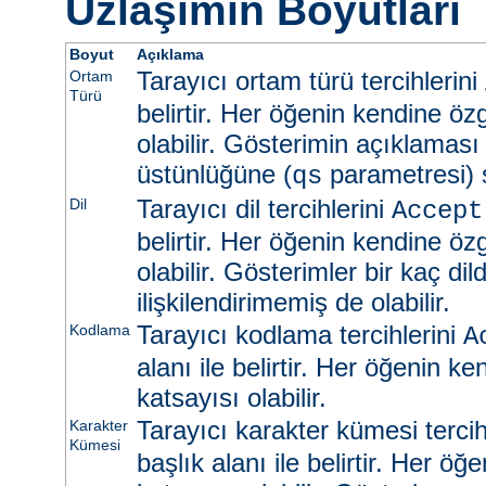
Uzlaşımın Boyutları
Boyut
Açıklama
Tarayıcı ortam türü tercihlerini
Ortam
Türü
belirtir. Her öğenin kendine öz
olabilir. Gösterimin açıklaması
üstünlüğüne (
parametresi) s
qs
Tarayıcı dil tercihlerini
Dil
Accept
belirtir. Her öğenin kendine öz
olabilir. Gösterimler bir kaç dild
ilişkilendirimemiş de olabilir.
Tarayıcı kodlama tercihlerini
Kodlama
A
alanı ile belirtir. Her öğenin k
katsayısı olabilir.
Tarayıcı karakter kümesi tercih
Karakter
Kümesi
başlık alanı ile belirtir. Her ö