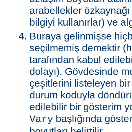
arabellekler özkaynağ
bilgiyi kullanırlar) ve al
Buraya gelinmişse hiçb
seçilmemiş demektir (hi
tarafından kabul edile
dolayı). Gövdesinde m
çeşitlerini listeleyen 
durum koduyla döndürül
edilebilir bir gösterim 
başlığında gösteri
Vary
boyutları belirtilir.