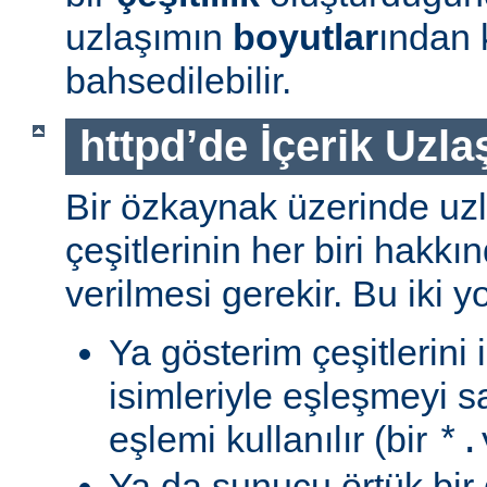
uzlaşımın
boyutlar
ından 
bahsedilebilir.
httpd’de İçerik Uzla
Bir özkaynak üzerinde uzl
çeşitlerinin her biri hakk
verilmesi gerekir. Bu iki yo
Ya gösterim çeşitlerini
isimleriyle eşleşmeyi s
eşlemi kullanılır (bir
*.
Ya da sunucu örtük bir 