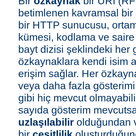
Bir
özkaynak
bir URI (RF
betimlenen kavramsal bir 
bir HTTP sunucusu, ortam 
kümesi, kodlama ve saire 
bayt dizisi şeklindeki her 
özkaynaklara kendi isim a
erişim sağlar. Her özkayn
veya daha fazla gösterimi
gibi hiç mevcut olmayabil
sayıda gösterim mevcuts
uzlaşılabilir
olduğundan v
bir
çeşitlilik
oluşturduğun