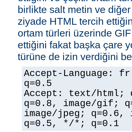
birlikte salt metin ve diğe
ziyade HTML tercih ettiğin
ortam türleri üzerinde GI
ettiğini fakat başka çare 
türüne de izin verdiğini bel
Accept-Language: fr
q=0.5
Accept: text/html; 
q=0.8, image/gif; q
image/jpeg; q=0.6, 
q=0.5, */*; q=0.1