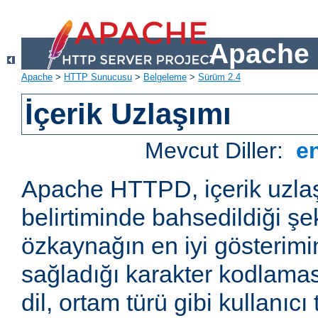
Apache 
Apache
>
HTTP Sunucusu
>
Belgeleme
>
Sürüm 2.4
İçerik Uzlaşımı
Mevcut Diller:
e
Apache HTTPD, içerik uzla
belirtiminde bahsedildiği şek
özkaynağın en iyi gösterimin
sağladığı karakter kodlamas
dil, ortam türü gibi kullanıcı