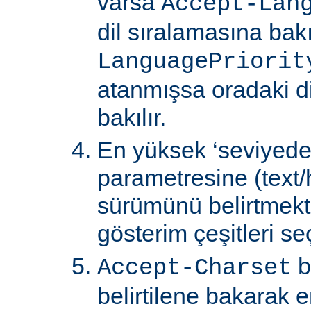
varsa
Accept-Lan
dil sıralamasına bakıl
LanguagePriorit
atanmışsa oradaki d
bakılır.
En yüksek ‘seviyede
parametresine (text/
sürümünü belirtmekte
gösterim çeşitleri seçi
b
Accept-Charset
belirtilene bakarak 