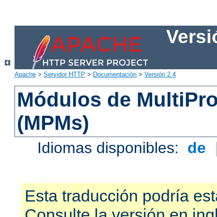
Versi
Apache
>
Servidor HTTP
>
Documentación
>
Versión 2.4
Módulos de MultiPr
(MPMs)
Idiomas disponibles:
de
Esta traducción podría est
Consulte la versión en ing