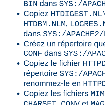
dans
BIN
SYS:/APAC
Copiez
HTDIGEST.NL
,
HTDBM.NLM
LOGRES.
dans
SYS:/APACHE2/
Créez un répertoire qu
dans
CONF
SYS:/APA
Copiez le fichier
HTTP
répertoire
SYS:/APAC
renommez-le en
HTTP
Copiez les fichiers
MIM
et
CHARSET.CONV
MAG