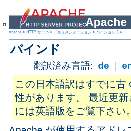
Apach
Apache
>
HTTP サーバ
>
ドキュメンテーション
>
バージョン 2.4
バインド
翻訳済み言語:
de
|
e
この日本語訳はすでに古
性があります。 最近更
には英語版をご覧下さい
Apache が使用するアド