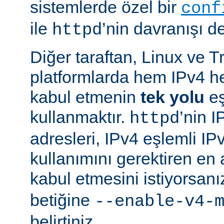
sistemlerde özel bir
conf
ile
’nin davranışı değ
httpd
Diğer taraftan, Linux ve T
platformlarda hem IPv4 h
kabul etmenin
tek yolu
eş
kullanmaktır.
’nin 
httpd
adresleri, IPv4 eşlemli IP
kullanımını gerektiren en
kabul etmesini istiyorsanı
betiğine
--enable-v4-
belirtiniz.