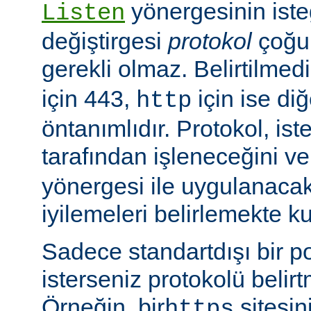
yönergesinin isteğ
Listen
değiştirgesi
protokol
çoğu
gerekli olmaz. Belirtilmed
için 443,
için ise diğ
http
öntanımlıdır. Protokol, is
tarafından işleneceğini v
yönergesi ile uygulanaca
iyilemeleri belirlemekte kul
Sadece standartdışı bir p
isterseniz protokolü belirt
Örneğin, bir
sitesin
https