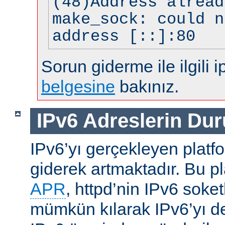
(48)Address alread
make_sock: could n
address [::]:80
Sorun giderme ile ilgili i
belgesine
bakınız.
IPv6 Adreslerin Du
IPv6’yı gerçekleyen platfo
giderek artmaktadır. Bu p
APR
, httpd’nin IPv6 soket
mümkün kılarak IPv6’yı d