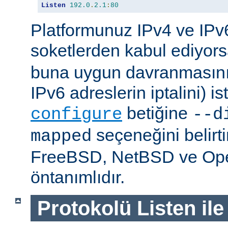
Listen
192.0
.
2.1
:
80
Platformunuz IPv4 ve IPv6
soketlerden kabul ediyor
buna uygun davranmasını 
IPv6 adreslerin iptalini) is
betiğine
configure
--d
seçeneğini belirt
mapped
FreeBSD, NetBSD ve O
öntanımlıdır.
Protokolü Listen ile