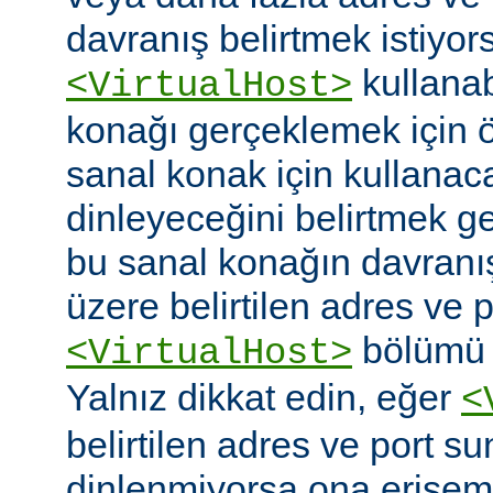
davranış belirtmek istiyor
kullanabi
<VirtualHost>
konağı gerçeklemek için
sanal konak için kullanac
dinleyeceğini belirtmek g
bu sanal konağın davranı
üzere belirtilen adres ve po
bölümü o
<VirtualHost>
Yalnız dikkat edin, eğer
<
belirtilen adres ve port s
dinlenmiyorsa ona erişem