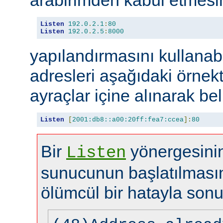
Listen
192.0
.
2.1
:
80
Listen
192.0
.
2.5
:
8000
yapılandırmasını kullanabi
adresleri aşağıdaki örnekt
ayraçlar içine alınarak beli
Listen
[
2001:db8::a00:20ff:fea7:ccea
]:
80
Bir
yönergesinin
Listen
sunucunun başlatılması
ölümcül bir hatayla sonu