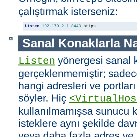
çalıştırmak isterseniz:
Listen
192.170
.
2.1
:
8443
 https
Sanal Konaklarla Na
yönergesi sanal k
Listen
gerçeklenmemiştir; sade
hangi adresleri ve portlar
söyler. Hiç
<VirtualHos
kullanılmamışsa sunucu k
isteklere aynı şekilde dav
veya daha fazla adres ve po