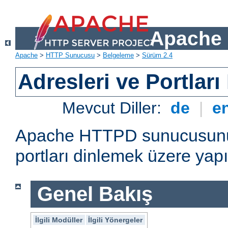
Apache 
Apache
>
HTTP Sunucusu
>
Belgeleme
>
Sürüm 2.4
Adresleri ve Portlar
Mevcut Diller:
de
|
e
Apache HTTPD sunucusunun 
portları dinlemek üzere yapı
Genel Bakış
İlgili Modüller
İlgili Yönergeler