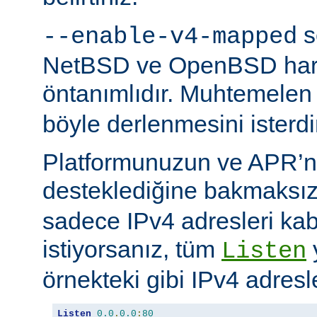
s
--enable-v4-mapped
NetBSD ve OpenBSD hariç
öntanımlıdır. Muhtemelen
böyle derlenmesini isterdi
Platformunuzun ve APR’n
desteklediğine bakmaksı
sadece IPv4 adresleri kab
istiyorsanız, tüm
Listen
örnekteki gibi IPv4 adresler
Listen
0.0
.
0.0
:
80