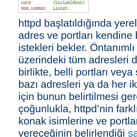
core
<VirtualHost>
mpm_common
Listen
httpd başlatıldığında yer
adres ve portları kendine
istekleri bekler. Öntanıml
üzerindeki tüm adresleri d
birlikte, belli portları ve
bazı adresleri ya da her i
için bunun belirtilmesi ger
çoğunlukla, httpd’nin farkl
konak isimlerine ve portla
vereceğinin belirlendiği
s