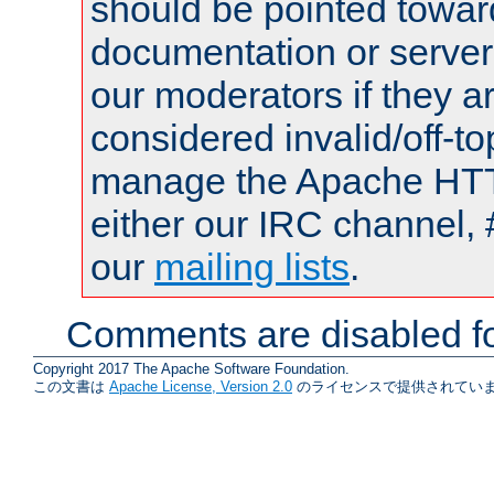
should be pointed towar
documentation or serve
our moderators if they a
considered invalid/off-t
manage the Apache HTTP
either our IRC channel, 
our
mailing lists
.
Comments are disabled fo
Copyright 2017 The Apache Software Foundation.
この文書は
Apache License, Version 2.0
のライセンスで提供されていま