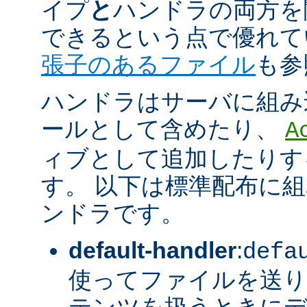
イプ
と
ハンドラの両方を
できるという点で優れてい
張子のあるファイル
も参
ハンドラはサーバに組み
ールとして含めたり、
A
ィブとして追加したりす
す。 以下は標準配布に
ンドラです。
default-handler
:
defa
使ってファイルを送り
テンツを扱うときに