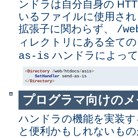
ンドラは自分自身の HT
いるファイルに使用され
拡張子に関わらず、
/we
ィレクトリにある全て
ハンドラによって
as-is
<
Directory
/
web
/
htdocs
/
asis
>
SetHandler
</
Directory
>
プログラマ向けのメ
ハンドラの機能を実装す
と便利かもしれないも