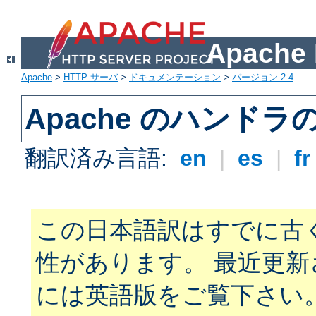
Apach
Apache
>
HTTP サーバ
>
ドキュメンテーション
>
バージョン 2.4
Apache のハンドラ
翻訳済み言語:
en
|
es
|
f
この日本語訳はすでに古
性があります。 最近更
には英語版をご覧下さい