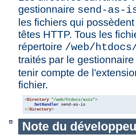
gestionnaire
send-as-i
les fichiers qui possèdent
têtes HTTP. Tous les fichi
répertoire
/web/htdocs
traités par le gestionnair
tenir compte de l'extensi
fichier.
<
Directory
"/web/htdocs/asis"
>
SetHandler
</
Directory
>
Note du développeu