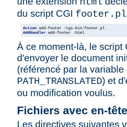
une extension
décle
html
du script CGI
footer.pl
Action
 add-footer 
/
cgi-bin
/
footer
.
AddHandler
 add-footer 
.
html
À ce moment-là, le script
d'envoyer le document in
(référencé par la variabl
) et d
PATH_TRANSLATED
ou modification voulus.
Fichiers avec en-tê
Les directives suivantes v