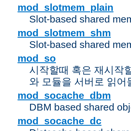
mod_slotmem_plain
Slot-based shared mem
mod_slotmem_shm
Slot-based shared mem
mod_so
시작할때 혹은 재시작
와 모듈을 서버로 읽어
mod_socache_dbm
DBM based shared obje
mod_socache_dc