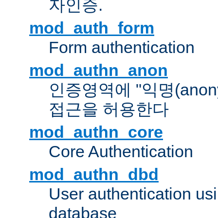
자인증.
mod_auth_form
Form authentication
mod_authn_anon
인증영역에 "익명(anon
접근을 허용한다
mod_authn_core
Core Authentication
mod_authn_dbd
User authentication u
database