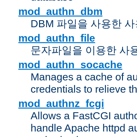
mod_authn_dbm
DBM 파일을 사용한 
mod_authn_file
문자파일을 이용한 사
mod_authn_socache
Manages a cache of au
credentials to relieve 
mod_authnz_fcgi
Allows a FastCGI author
handle Apache httpd au