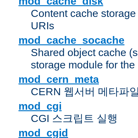
mod_cache_disk
Content cache storage
URIs
mod_cache_socache
Shared object cache (
storage module for the 
mod_cern_meta
CERN 웹서버 메타파
mod_cgi
CGI 스크립트 실행
mod_cgid