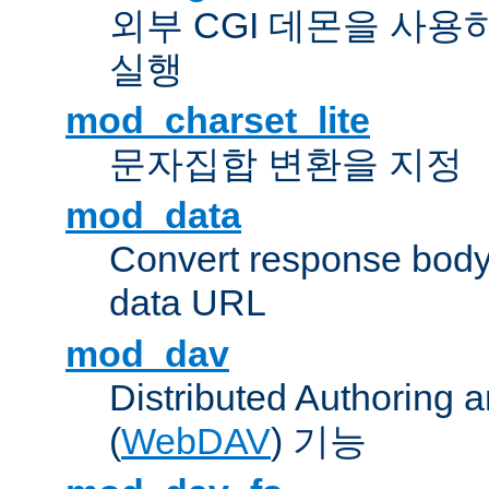
외부 CGI 데몬을 사용
실행
mod_charset_lite
문자집합 변환을 지정
mod_data
Convert response bod
data URL
mod_dav
Distributed Authoring 
(
WebDAV
) 기능