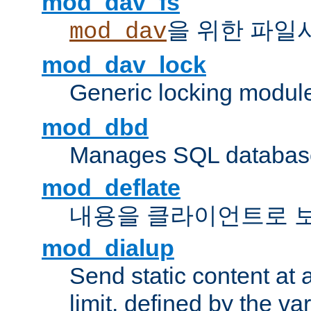
mod_dav_fs
을 위한 파일
mod_dav
mod_dav_lock
Generic locking modul
mod_dbd
Manages SQL database
mod_deflate
내용을 클라이언트로 
mod_dialup
Send static content at 
limit, defined by the v