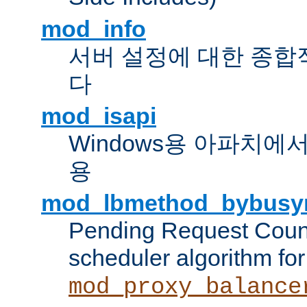
mod_info
서버 설정에 대한 종합
다
mod_isapi
Windows용 아파치에서 IS
용
mod_lbmethod_bybusy
Pending Request Count
scheduler algorithm for
mod_proxy_balance