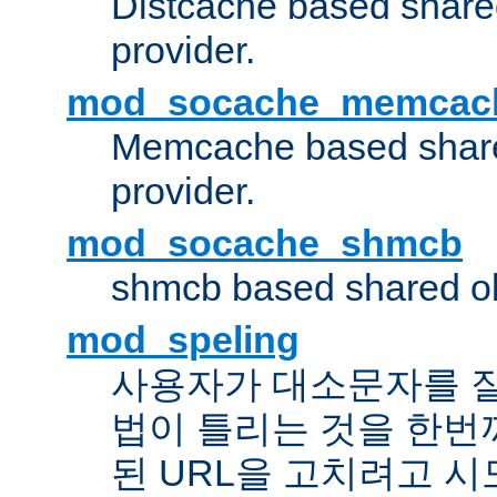
Distcache based share
provider.
mod_socache_memcac
Memcache based share
provider.
mod_socache_shmcb
shmcb based shared ob
mod_speling
사용자가 대소문자를 
법이 틀리는 것을 한번
된 URL을 고치려고 