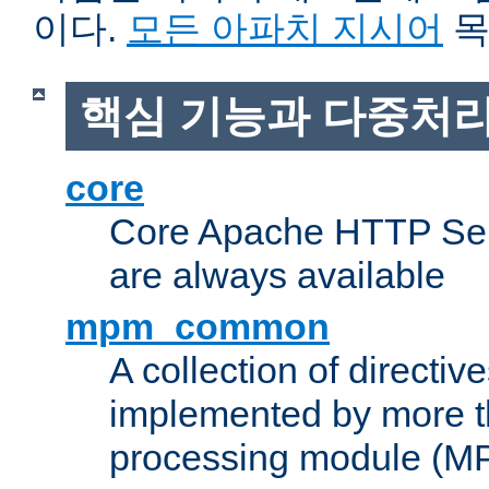
이다.
모든 아파치 지시어
목
핵심 기능과 다중처리
core
Core Apache HTTP Serv
are always available
mpm_common
A collection of directive
implemented by more t
processing module (M