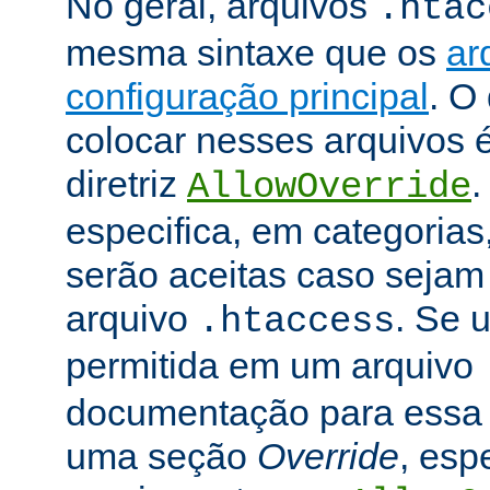
No geral, arquivos
.htac
mesma sintaxe que os
ar
configuração principal
. O
colocar nesses arquivos 
diretriz
.
AllowOverride
especifica, em categorias,
serão aceitas caso seja
arquivo
. Se u
.htaccess
permitida em um arquivo
documentação para essa di
uma seção
Override
, esp