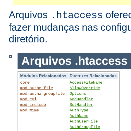
Arquivos
ofere
.htaccess
fazer mudanças nas config
diretório.
Arquivos .htaccess
Módulos Relacionados
Diretrizes Relacionadas
core
AccessFileName
mod_authn_file
AllowOverride
mod_authz_groupfile
Options
mod_cgi
AddHandler
mod_include
SetHandler
mod_mime
AuthType
AuthName
AuthUserFile
AuthGroupFile