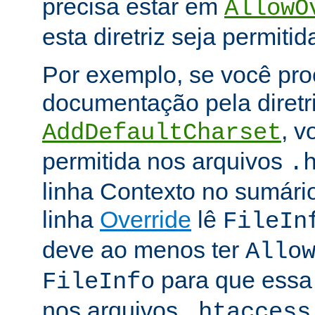
precisa estar em
AllowO
esta diretriz seja permitid
Por exemplo, se você pro
documentação pela diretr
, v
AddDefaultCharset
permitida nos arquivos
.
linha Contexto no sumário
linha
Override
lê
FileIn
deve ao menos ter
Allo
para que essa d
FileInfo
nos arquivos
.htaccess