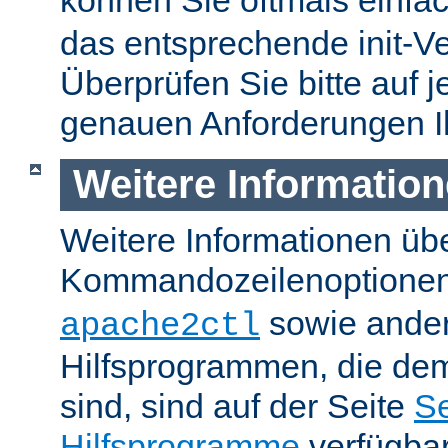
können Sie oftmals einfa
das entsprechende init-Ve
Überprüfen Sie bitte auf j
genauen Anforderungen I
Weitere Informatio
Weitere Informationen üb
Kommandozeilenoptione
sowie ande
apache2ctl
Hilfsprogrammen, die dem
sind, sind auf der Seite
Se
Hilfsprogramme
verfügbar.