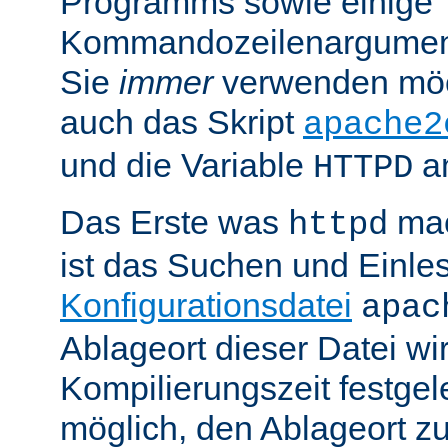
Programms sowie einige
Kommandozeilenargument
Sie
immer
verwenden möc
auch das Skript
apache2
und die Variable
am
HTTPD
Das Erste was
mac
httpd
ist das Suchen und Einle
Konfigurationsdatei
apac
Ablageort dieser Datei wi
Kompilierungszeit festgele
möglich, den Ablageort zu