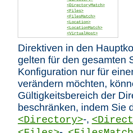
<DirectoryMatch>
<Files>
<FilesMatch>
<Location>
<LocationMatch>
<VirtualHost>
Direktiven in den Hauptko
gelten für den gesamten 
Konfiguration nur für eine
verändern möchten, könn
Gültigkeitsbereich der Dir
beschränken, indem Sie d
-,
<Directory>
<Direc
-,
<Files>
<FilesMatc