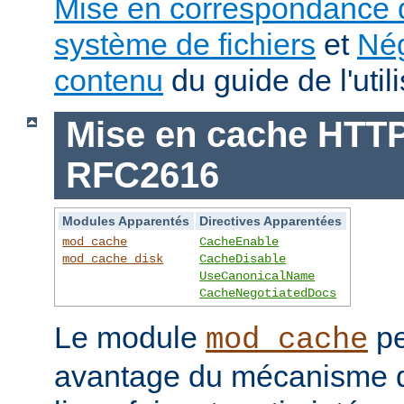
Mise en correspondance 
système de fichiers
et
Nég
contenu
du guide de l'utili
Mise en cache HTTP 
RFC2616
Modules Apparentés
Directives Apparentées
mod_cache
CacheEnable
mod_cache_disk
CacheDisable
UseCanonicalName
CacheNegotiatedDocs
Le module
pe
mod_cache
avantage du mécanisme 