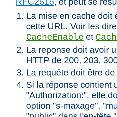
RFC2616
, et peut se rés
La mise en cache doit 
cette URL. Voir les dire
et
CacheEnable
Cach
La reponse doit avoir u
HTTP de 200, 203, 300
La requête doit être d
Si la réponse contient 
"Authorization:", elle d
option "s-maxage", "mu
"public" dans l'en-tête