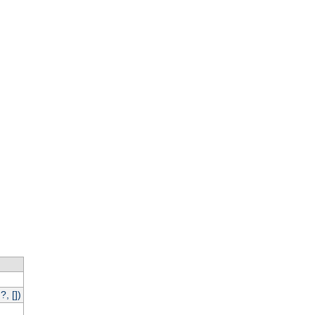
, [])