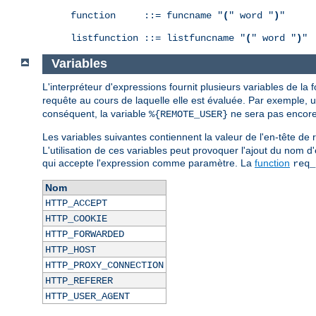
function     ::= funcname "
(
" word "
)
"

listfunction ::= listfuncname "
(
" word "
)
"
Variables
L'interpréteur d'expressions fournit plusieurs variables de la
requête au cours de laquelle elle est évaluée. Par exemple, 
conséquent, la variable
ne sera pas encore 
%{REMOTE_USER}
Les variables suivantes contiennent la valeur de l'en-tête 
L'utilisation de ces variables peut provoquer l'ajout du nom d
qui accepte l'expression comme paramètre. La
function
req_
Nom
HTTP_ACCEPT
HTTP_COOKIE
HTTP_FORWARDED
HTTP_HOST
HTTP_PROXY_CONNECTION
HTTP_REFERER
HTTP_USER_AGENT