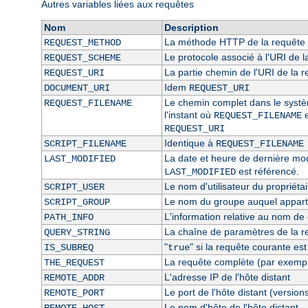
Autres variables liées aux requêtes
Nom
Description
La méthode HTTP de la requête 
REQUEST_METHOD
Le protocole associé à l'URI de l
REQUEST_SCHEME
La partie chemin de l'URI de la 
REQUEST_URI
Idem
DOCUMENT_URI
REQUEST_URI
Le chemin complet dans le système
REQUEST_FILENAME
l'instant où
e
REQUEST_FILENAME
REQUEST_URI
Identique à
SCRIPT_FILENAME
REQUEST_FILENAME
La date et heure de dernière modi
LAST_MODIFIED
est référencé.
LAST_MODIFIED
Le nom d'utilisateur du propriétai
SCRIPT_USER
Le nom du groupe auquel appartie
SCRIPT_GROUP
L'information relative au nom de c
PATH_INFO
La chaîne de paramètres de la r
QUERY_STRING
"
" si la requête courante es
IS_SUBREQ
true
La requête complète (par exempl
THE_REQUEST
L'adresse IP de l'hôte distant
REMOTE_ADDR
Le port de l'hôte distant (version
REMOTE_PORT
Le nom d'hôte de l'hôte distant