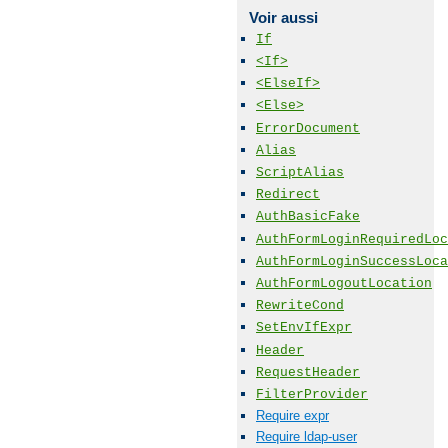
Voir aussi
If
<If>
<ElseIf>
<Else>
ErrorDocument
Alias
ScriptAlias
Redirect
AuthBasicFake
AuthFormLoginRequiredLoc
AuthFormLoginSuccessLoca
AuthFormLogoutLocation
RewriteCond
SetEnvIfExpr
Header
RequestHeader
FilterProvider
Require expr
Require ldap-user