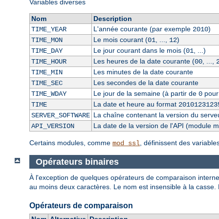
Variables diverses
Nom
Description
L'année courante (par exemple
)
TIME_YEAR
2010
Le mois courant (
, ...,
)
TIME_MON
01
12
Le jour courant dans le mois (
, ...)
TIME_DAY
01
Les heures de la date courante (
, ...,
TIME_HOUR
00
Les minutes de la date courante
TIME_MIN
Les secondes de la date courante
TIME_SEC
Le jour de la semaine (à partir de
pour
TIME_WDAY
0
La date et heure au format
TIME
2010123123
La chaîne contenant la version du serve
SERVER_SOFTWARE
La date de la version de l'API (module 
API_VERSION
Certains modules, comme
, définissent des variabl
mod_ssl
Opérateurs binaires
À l'exception de quelques opérateurs de comparaison internes
au moins deux caractères. Le nom est insensible à la casse.
Opérateurs de comparaison