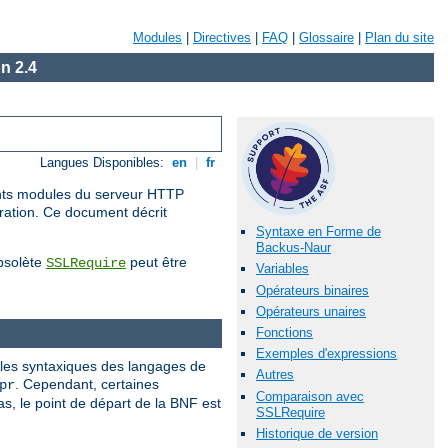
Modules
|
Directives
|
FAQ
|
Glossaire
|
Plan du site
n 2.4
Langues Disponibles:
en
|
fr
rents modules du serveur HTTP
uration. Ce document décrit
Syntaxe en Forme de
Backus-Naur
obsolète
peut être
SSLRequire
Variables
Opérateurs binaires
Opérateurs unaires
Fonctions
Exemples d'expressions
gles syntaxiques des langages de
Autres
. Cependant, certaines
pr
Comparaison avec
, le point de départ de la BNF est
SSLRequire
Historique de version