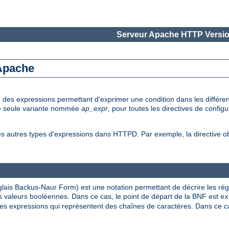
Serveur Apache HTTP Versio
 Apache
e des expressions permettant d'exprimer une condition dans les diffé
une seule variante nommée
ap_expr
, pour toutes les directives de config
es autres types d'expressions dans HTTPD. Par exemple, la directive 
lais Backus-Naur Form) est une notation permettant de décrire les rè
 valeurs booléennes. Dans ce cas, le point de départ de la BNF est
ex
s expressions qui représentent des chaînes de caractères. Dans ce cas