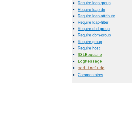
Require ldap-group
Require ldap-dn
Require ldap-attribute
Require ldap-filter
Require dbd-group
Require dbm-group
Require group
Require host
SSLRequire
LogMessage
mod_include
Commentaires