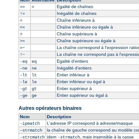
Nom
Alternative
Description
Egalité de chaînes
==
=
Inégalité de chaînes
!=
Chaîne inférieure à
<
Chaîne inférieure ou égale à
<=
Chaîne supérieure à
>
Chaîne supérieure ou égale à
>=
La chaîne correspond à l'expression ratio
=~
La chaîne ne correspond pas à l'expressio
!~
Egalité d'entiers
-eq
eq
Inégalité d'entiers
-ne
ne
Entier inférieur à
-lt
lt
Entier inférieur ou égal à
-le
le
Entier supérieur à
-gt
gt
Entier supérieur ou égal à
-ge
ge
Autres opérateurs binaires
Nom
Description
L'adresse IP correspond à adresse/masque
-ipmatch
la chaîne de gauche correspond au modèle const
-strmatch
idem
, mais insensible à la casse
-strcmatch
-strmatch