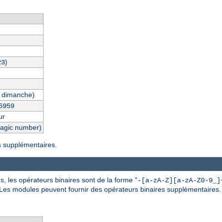
)
23
 dimanche)
5959
ur
magic number)
es supplémentaires.
, les opérateurs binaires sont de la forme "
-[a-zA-Z][a-zA-Z0-9_]
 Les modules peuvent fournir des opérateurs binaires supplémentaires.