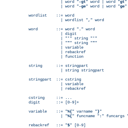
              | word "
-gt
" word | word "
gt
"
              | word "
-ge
" word | word "
ge
"
wordlist    ::= word

              | wordlist "
,
" word

word        ::= word "
.
" word

              | digit

              | "
'
" string "
'
"

              | "
"
" string "
"
"

              | variable

	      | rebackref

              | function

string      ::= stringpart

              | string stringpart

stringpart  ::= cstring

              | variable

	      | rebackref

cstring     ::= ...

digit       ::= [0-9]+

variable    ::= "
%{
" varname "
}
"

              | "
%{
" funcname "
:
" funcargs 
rebackref   ::= "
$
" [0-9]
