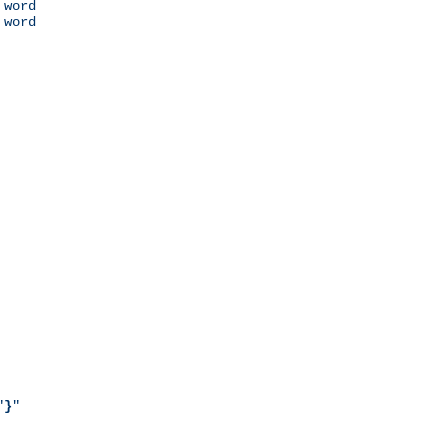
 word

 word

"
}
"
