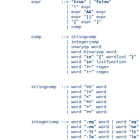
expr        ::= "
true
" | "
false
"

              | "
!
" expr

              | expr "
&&
" expr

              | expr "
||
" expr

              | "
(
" expr "
)
"

              | comp

comp        ::= stringcomp

              | integercomp

              | unaryop word

              | word binaryop word

              | word "
in
" "
{
" wordlist "
}
"

              | word "
in
" listfunction

              | word "
=~
" regex

              | word "
!~
" regex

stringcomp  ::= word "
==
" word

              | word "
!=
" word

              | word "
<
"  word

              | word "
<=
" word

              | word "
>
"  word

              | word "
>=
" word

integercomp ::= word "
-eq
" word | word "
eq
"
              | word "
-ne
" word | word "
ne
"
              | word "
-lt
" word | word "
lt
"
              | word "
-le
" word | word "
le
"