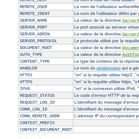
REMOTE_HOST
Le nom de l'utilisateur authentifié
REMOTE_USER
Le nom de l'utilisateur défini par
REMOTE_IDENT
La valeur de la directive
SERVER_NAME
Server
Le port associé au serveur virtuel
SERVER_PORT
La valeur de la directive
SERVER_ADMIN
Server
Le protocole utilisé par la requêt
SERVER_PROTOCOL
La valeur de la directive
DOCUMENT_ROOT
Docume
La valeur de la directive
AUTH_TYPE
AuthTy
Le type de contenu de la réponse 
CONTENT_TYPE
Le nom du
gestionnaire
qui a gé
HANDLER
"
" si la requête utilise http/2, "
HTTP2
on
o
"
" si la requête utilise https, "
HTTPS
on
o
"
" si la connexion utilise IPv6, "
IPV6
on
Le code d'erreur HTTP de la requê
REQUEST_STATUS
L'identifiant du message d'erreur 
REQUEST_LOG_ID
L'identifiant du message d'erreur
CONN_LOG_ID
L'adresse IP du correspondant p
CONN_REMOTE_ADDR
CONTEXT_PREFIX
CONTEXT_DOCUMENT_ROOT