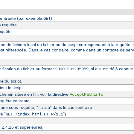
entrante (par exemple
)
GET
a requête
requête
 de fichiers local du fichier ou du script correspondant à la requête, s
st référencée. Dans le cas contraire, comme dans un contexte de serv
fication du fichier au format
, si elle est déjà conn
20101231235959
re du script.
nt le script.
hemin située en fin, voir la directive
AcceptPathInfo
equête courante
t une sous-requête, "
" dans le cas contraire
false
e "
")
GET /index.html HTTP/1.1
s 2.4.26 et supérieures)