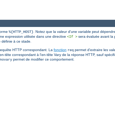
 forme
. Notez que la valeur d'une variable peut dépendr
%{HTTP_HOST}
une expression utilisée dans une directive
sera évaluée avant la p
<If >
définie à ce stade.
de requête HTTP correspondant. La
fonction
permet d'extraire les val
req
'en-tête correspondant à l'en-tête Vary de la réponse HTTP, sauf spécific
permet de modifier ce comportement.
novary