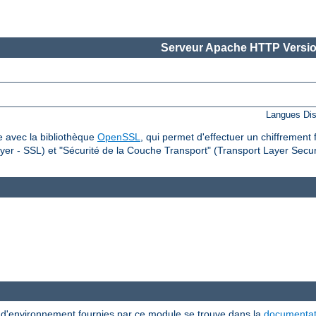
Serveur Apache HTTP Versio
Langues Dis
 avec la bibliothèque
OpenSSL
, qui permet d'effectuer un chiffrement 
er - SSL) et "Sécurité de la Couche Transport" (Transport Layer Securi
s d'environnement fournies par ce module se trouve dans la
documentat