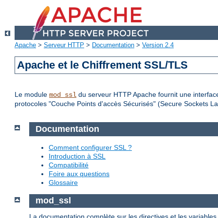
Apache
>
Serveur HTTP
>
Documentation
>
Version 2.4
Apache et le Chiffrement SSL/TLS
Le module
du serveur HTTP Apache fournit une interface
mod_ssl
protocoles "Couche Points d'accès Sécurisés" (Secure Sockets Lay
Documentation
Comment configurer SSL ?
Introduction à SSL
Compatibilité
Foire aux questions
Glossaire
mod_ssl
La documentation complète sur les directives et les variable