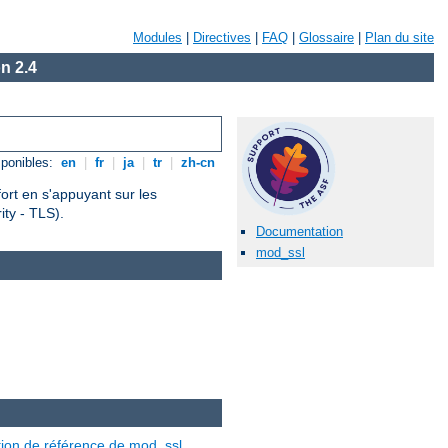
Modules
|
Directives
|
FAQ
|
Glossaire
|
Plan du site
n 2.4
ponibles:
en
|
fr
|
ja
|
tr
|
zh-cn
fort en s'appuyant sur les
ty - TLS).
Documentation
mod_ssl
ion de référence de mod_ssl
.