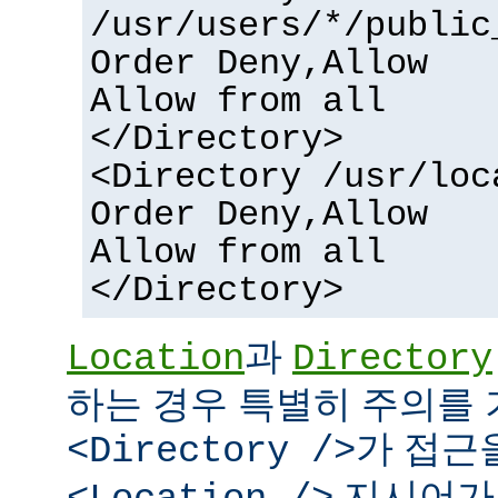
/usr/users/*/public
Order Deny,Allow
Allow from all
</Directory>
<Directory /usr/loc
Order Deny,Allow
Allow from all
</Directory>
과
Location
Directory
하는 경우 특별히 주의를 
가 접근
<Directory />
지시어가 