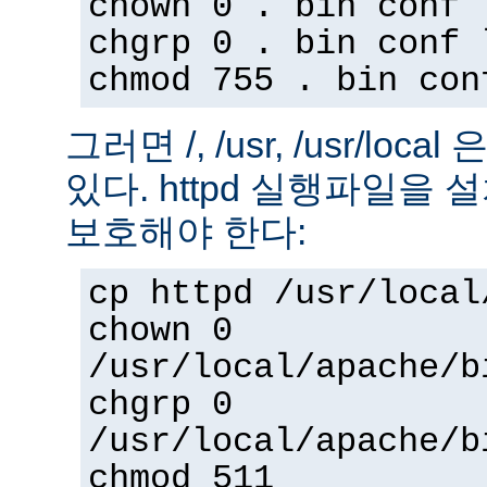
chown 0 . bin conf 
chgrp 0 . bin conf 
chmod 755 . bin con
그러면 /, /usr, /usr/loc
있다. httpd 실행파일을
보호해야 한다:
cp httpd /usr/local
chown 0
/usr/local/apache/b
chgrp 0
/usr/local/apache/b
chmod 511