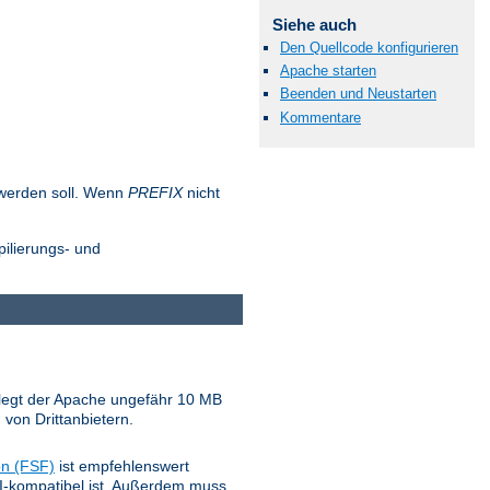
Siehe auch
Den Quellcode konfigurieren
Apache starten
Beenden und Neustarten
Kommentare
t werden soll. Wenn
PREFIX
nicht
pilierungs- und
belegt der Apache ungefähr 10 MB
 von Drittanbietern.
on (FSF)
ist empfehlenswert
NSI-kompatibel ist. Außerdem muss