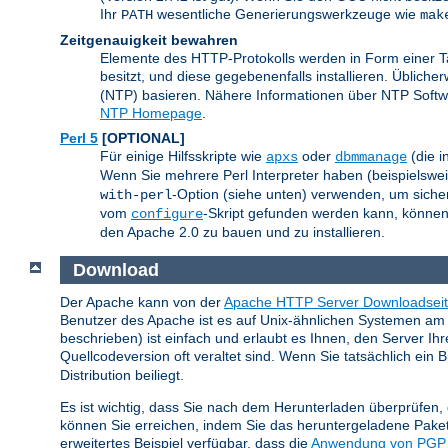
Ihr
wesentliche Generierungswerkzeuge wie
PATH
mak
Zeitgenauigkeit bewahren
Elemente des HTTP-Protokolls werden in Form einer Tag
besitzt, und diese gegebenenfalls installieren. Üblic
(NTP) basieren. Nähere Informationen über NTP Softwa
NTP Homepage
.
Perl 5
[OPTIONAL]
Für einige Hilfsskripte wie
oder
(die i
apxs
dbmmanage
Wenn Sie mehrere Perl Interpreter haben (beispielsweise
-Option (siehe unten) verwenden, um sicherz
with-perl
vom
-Skript gefunden werden kann, können S
configure
den Apache 2.0 zu bauen und zu installieren.
Download
Der Apache kann von der
Apache HTTP Server Downloadsei
Benutzer des Apache ist es auf Unix-ähnlichen Systemen am 
beschrieben) ist einfach und erlaubt es Ihnen, den Server I
Quellcodeversion oft veraltet sind. Wenn Sie tatsächlich ein 
Distribution beiliegt.
Es ist wichtig, dass Sie nach dem Herunterladen überprüfen
können Sie erreichen, indem Sie das heruntergeladene Paket
erweitertes Beispiel verfügbar, dass die
Anwendung von PGP