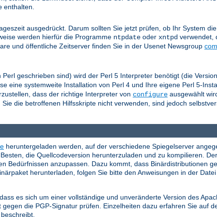
enthalten.
e
eszeit ausgedrückt. Darum sollten Sie jetzt prüfen, ob Ihr System die 
herweise werden hierfür die Programme
oder
verwendet, 
ntpdate
xntpd
re und öffentliche Zeitserver finden Sie in der Usenet Newsgroup
com
n Perl geschrieben sind) wird der Perl 5 Interpreter benötigt (die Versi
 eine systemweite Installation von Perl 4 und Ihre eigene Perl 5-Instal
ustellen, dass der richtige Interpreter von
ausgewählt wird
configure
ie die betroffenen Hilfsskripte nicht verwenden, sind jedoch selbstver
te
heruntergeladen werden, auf der verschiedene Spiegelserver angege
Besten, die Quellcodeversion herunterzuladen und zu kompilieren. Der
hren Bedürfnissen anzupassen. Dazu kommt, dass Binärdistributionen g
Binärpaket herunterladen, folgen Sie bitte den Anweisungen in der Date
, dass es sich um einer vollständige und unveränderte Version des Ap
 gegen die PGP-Signatur prüfen. Einzelheiten dazu erfahren Sie auf d
beschreibt.