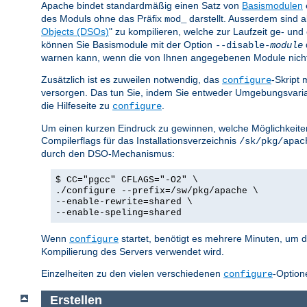
Apache bindet standardmäßig einen Satz von
Basismodulen
des Moduls ohne das Präfix
darstellt. Ausserdem sind a
mod_
Objects (DSOs)
" zu kompilieren, welche zur Laufzeit ge- u
können Sie Basismodule mit der Option
--disable-
module
warnen kann, wenn die von Ihnen angegebenen Module nicht ex
Zusätzlich ist es zuweilen notwendig, das
-Skript 
configure
versorgen. Das tun Sie, indem Sie entweder Umgebungsvar
die Hilfeseite zu
.
configure
Um einen kurzen Eindruck zu gewinnen, welche Möglichkeiten 
Compilerflags für das Installationsverzeichnis
/sk/pkg/apac
durch den DSO-Mechanismus:
$ CC="pgcc" CFLAGS="-O2" \
./configure --prefix=/sw/pkg/apache \
--enable-rewrite=shared \
--enable-speling=shared
Wenn
startet, benötigt es mehrere Minuten, um d
configure
Kompilierung des Servers verwendet wird.
Einzelheiten zu den vielen verschiedenen
-Option
configure
Erstellen