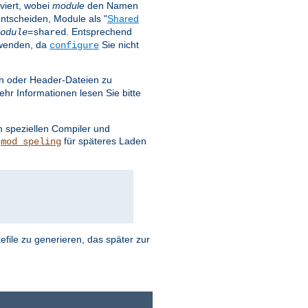
viert, wobei
module
den Namen
entscheiden, Module als "
Shared
. Entsprechend
odule
=shared
rwenden, da
Sie nicht
configure
ken oder Header-Dateien zu
r Informationen lesen Sie bitte
m speziellen Compiler und
d
für späteres Laden
mod_speling
file zu generieren, das später zur