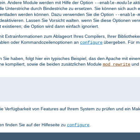
ein. Andere Module werden mit Hilfe der Option
akti
--enable-
module
lle Unterstriche durch Bindestriche zu ersetzen. Sie können sich auch 
nd entladen werden können. Dazu verwenden Sie die Option
--enable-
m
deaktivieren. Lassen Sie Vorsicht walten. wenn Sie diese Optionen ve
istieren; die Option wird dann einfach ignoriert.
mit Extrainformationen zum Ablageort Ihres Compilers, Ihrer Bibliothe
iablen oder Kommandozeilenoptionen an
übergeben. Für meh
configure
Sie haben, folgt hier ein typisches Beispiel, das den Apache mit eine
kompiliert, sowie die beiden zusätzlichen Module
un
he
mod_rewrite
ie Verfügbarkeit von Features auf Ihrem System zu prüfen und ein Make
en finden Sie auf der Hilfeseite zu
.
configure