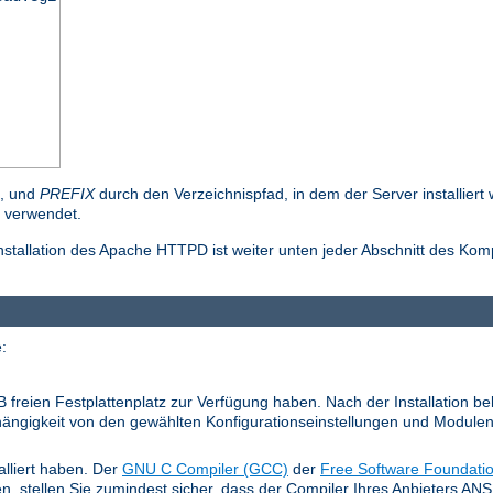
n, und
PREFIX
durch den Verzeichnispfad, in dem der Server installier
verwendet.
stallation des Apache HTTPD ist weiter unten jeder Abschnitt des Kom
:
MB freien Festplattenplatz zur Verfügung haben. Nach der Installation 
 Abhängigkeit von den gewählten Konfigurationseinstellungen und Modulen
alliert haben. Der
GNU C Compiler (GCC)
der
Free Software Foundati
en, stellen Sie zumindest sicher, dass der Compiler Ihres Anbieters A