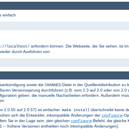
e einfach
anfordern können. Die Webseite, die Sie sehen, ist i
://localhost/
wieder durch Ausführen von:
ionsankündigung sowie die
-Datei in der Quelltextdistribution z
CHANGES
ßeren Versionssprung durchführen (z.B. vom 1.3 auf 2.0 oder von 2.0 a
figuration geben, die manuelle Nacharbeiten erfordern. Außerdem müss
en.
n 2.0.55 auf 2.0.57) ist einfacher.
überschreibt keine de
make install
hen sich die Entwickler, inkompatible Änderungen der
-Op
configure
lten Sie in der Lage sein, den gleichen
-Befehl, die gleiche
configure
41 -- frühere Versionen enthielten noch inkompatible Änderungen).