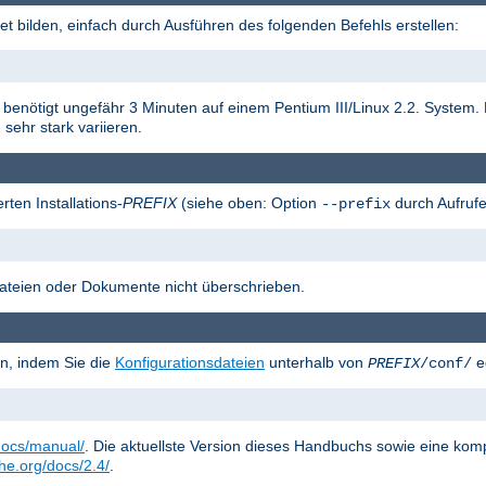
t bilden, einfach durch Ausführen des folgenden Befehls erstellen:
on benötigt ungefähr 3 Minuten auf einem Pentium III/Linux 2.2. System
sehr stark variieren.
rten Installations-
PREFIX
(siehe oben: Option
durch Aufrufe
--prefix
sdateien oder Dokumente nicht überschrieben.
n, indem Sie die
Konfigurationsdateien
unterhalb von
ed
PREFIX
/conf/
docs/manual/
. Die aktuellste Version dieses Handbuchs sowie eine kom
che.org/docs/2.4/
.