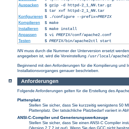
Auspacken
$ gzip -d httpd-2_1_
NN
.tar.gz
$ tar xvf httpd-2_1_
NN
.tar
Konfigurieren
$ ./configure --prefix=
PREFIX
Kompilieren
$ make
Installieren
$ make install
Anpassen
$ vi
PREFIX
/conf/apache2.conf
Testen
$
PREFIX
/bin/apache2ctl start
NN
muss durch die Nummer der Unterversion ersetzt werde
angegeben ist, wird die Voreinstellung
/usr/local/apache2
Beginnend mit den Anforderungen für die Kompilierung und In
Installationsvorganges genauer beschrieben.
Anforderungen
Folgende Anforderungen gelten für die Erstellung des Apache
Plattenplatz
Stellen Sie sicher, dass Sie kurzzeitig wenigstens 50 
Plattenplatz. Der tatsächliche Platzbedarf variiert in
ANSI-C-Compiler und Generierungswerkzeuge
Stellen Sie sicher, dass Sie einen ANSI-C Compiler inst
(Version 2.7.2 ist gut). Wenn Sie den GCC nicht besitz