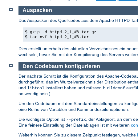
Auspacken
Das Auspacken des Quellcodes aus dem Apache HTTPD Tarbal
$ gzip -d httpd-2_1_
NN
.tar.gz
$ tar xvf httpd-2_1_
NN
.tar
Dies erstellt unterhalb des aktuellen Verzeichnisses ein neues
wechseln, bevor Sie mit der Kompilierung des Servers weite
Den Codebaum konfigurieren
Der nächste Schritt ist die Konfiguration des Apache-Codebau
durchgeführt, das im Wurzelverzeichnis der Distribution en
und
installiert haben und müssen
ausfüh
libtool
buildconf
notwendig sein.)
Um den Codebaum mit den Standardeinstellungen zu konfigu
eine Reihe von Variablen und Kommandozeilenoptionen.
Die wichtigste Option ist
, der Ablageort, an dem der
--prefix
Eine feinere Einstellung der Dateiablagen ist mit weiteren
con
Weiterhin können Sie zu diesem Zeitpunkt festlegen, welche