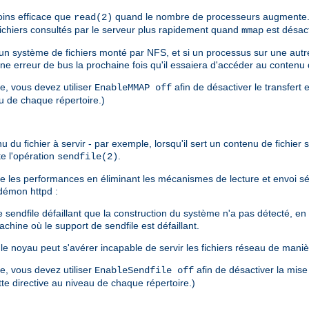
ins efficace que
quand le nombre de processeurs augmente. 
read(2)
 fichiers consultés par le serveur plus rapidement quand
est désact
mmap
s un système de fichiers monté par NFS, et si un processus sur une au
une erreur de bus la prochaine fois qu'il essaiera d'accéder au contenu
re, vous devez utiliser
afin de désactiver le transfert 
EnableMMAP off
au de chaque répertoire.)
u fichier à servir - par exemple, lorsqu'il sert un contenu de fichier sta
te l'opération
.
sendfile(2)
liore les performances en éliminant les mécanismes de lecture et envoi 
u démon httpd :
endfile défaillant que la construction du système n'a pas détecté, en pa
chine où le support de sendfile est défaillant.
e noyau peut s'avérer incapable de servir les fichiers réseau de maniè
re, vous devez utiliser
afin de désactiver la mise
EnableSendfile off
ette directive au niveau de chaque répertoire.)