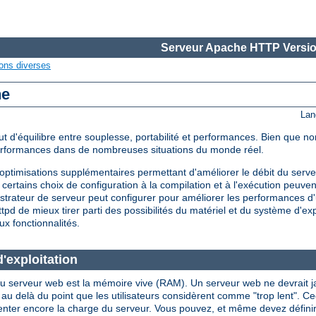
Serveur Apache HTTP Versio
ons diverses
he
Lan
d'équilibre entre souplesse, portabilité et performances. Bien que non
performances dans de nombreuses situations du monde réel.
timisations supplémentaires permettant d'améliorer le débit du serveu
certains choix de configuration à la compilation et à l'exécution peuve
strateur de serveur peut configurer pour améliorer les performances d'
d de mieux tirer parti des possibilités du matériel et du système d'expl
ux fonctionnalités.
'exploitation
u serveur web est la mémoire vive (RAM). Un serveur web ne devrait jama
là du point que les utilisateurs considèrent comme "trop lent". Ceci i
enter encore la charge du serveur. Vous pouvez, et même devez définir l