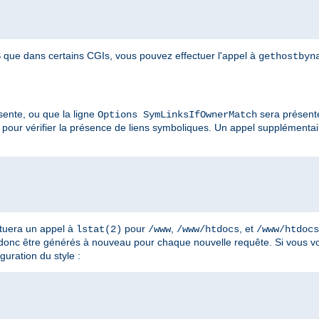
que dans certains CGIs, vous pouvez effectuer l'appel à
gethostbyn
ente, ou que la ligne
sera présent
Options SymLinksIfOwnerMatch
pour vérifier la présence de liens symboliques. Un appel supplémenta
ctuera un appel à
pour
,
, et
lstat(2)
/www
/www/htdocs
/www/htdocs
 donc être générés à nouveau pour chaque nouvelle requête. Si vous vo
guration du style :