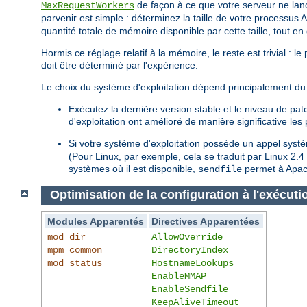
de façon à ce que votre serveur ne lan
MaxRequestWorkers
parvenir est simple : déterminez la taille de votre processus 
quantité totale de mémoire disponible par cette taille, tout e
Hormis ce réglage relatif à la mémoire, le reste est trivial : 
doit être déterminé par l'expérience.
Le choix du système d'exploitation dépend principalement du 
Exécutez la dernière version stable et le niveau de pa
d'exploitation ont amélioré de manière significative le
Si votre système d'exploitation possède un appel sys
(Pour Linux, par exemple, cela se traduit par Linux 2.
systèmes où il est disponible,
permet à Apach
sendfile
Optimisation de la configuration à l'exécuti
Modules Apparentés
Directives Apparentées
mod_dir
AllowOverride
mpm_common
DirectoryIndex
mod_status
HostnameLookups
EnableMMAP
EnableSendfile
KeepAliveTimeout