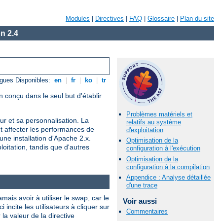
Modules
|
Directives
|
FAQ
|
Glossaire
|
Plan du site
n 2.4
gues Disponibles:
en
|
fr
|
ko
|
tr
 conçu dans le seul but d'établir
Problèmes matériels et
r et sa personnalisation. La
relatifs au système
nt affecter les performances de
d'exploitation
une installation d'Apache 2.x.
Optimisation de la
oitation, tandis que d'autres
configuration à l'exécution
Optimisation de la
configuration à la compilation
Appendice : Analyse détaillée
d'une trace
is avoir à utiliser le swap, car le
Voir aussi
ncite les utilisateurs à cliquer sur
Commentaires
a valeur de la directive