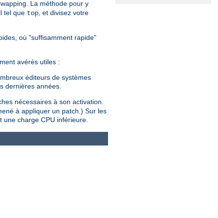
 swapping. La méthode pour y
l tel que
, et divisez votre
top
rapides, où "suffisamment rapide"
ment avérés utiles :
 nombreux éditeurs de systèmes
es dernières années.
tches nécessaires à son activation.
mené à appliquer un patch.) Sur les
t une charge CPU inférieure.