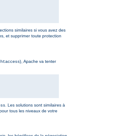
ections similaires si vous avez des
, et supprimer toute protection
), Apache va tenter
.htaccess
. Les solutions sont similaires à
ess
pour tous les niveaux de votre
is, les bénéfices de la négociation