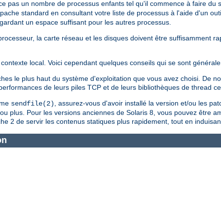
ce pas un nombre de processus enfants tel qu'il commence à faire du
Apache standard en consultant votre liste de processus à l'aide d'un outi
n gardant un espace suffisant pour les autres processus.
le processeur, la carte réseau et les disques doivent être suffisamment 
contexte local. Voici cependant quelques conseils qui se sont générale
tches le plus haut du système d'exploitation que vous avez choisi. De
s performances de leurs piles TCP et de leurs bibliothèques de thread c
tème
, assurez-vous d'avoir installé la version et/ou les pa
sendfile(2)
4 ou plus. Pour les versions anciennes de Solaris 8, vous pouvez être a
e 2 de servir les contenus statiques plus rapidement, tout en induisan
on