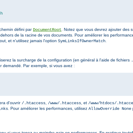
ch
 chemin défini par
. Notez que vous devrez ajouter des s
DocumentRoot
dehors de la racine de vos documents. Pour améliorer les performances
ut, et n'utilisez jamais l'option
.
SymLinksIfOwnerMatch
erez la surcharge de la configuration (en général à l'aide de fichiers
r demandé. Par exemple, si vous avez :
era d'ouvrir
,
, et
/.htaccess
/www/.htaccess
/www/htdocs/.htacc
. Pour améliorer les performances, utilisez
inks
AllowOverride None
enu si vous tenez au moindre gain en performances. En pratique toutefo