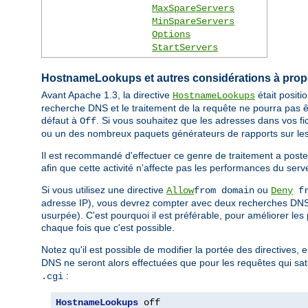
MaxSpareServers
MinSpareServers
Options
StartServers
HostnameLookups et autres considérations à pro
Avant Apache 1.3, la directive
était posit
HostnameLookups
recherche DNS et le traitement de la requête ne pourra pas ê
défaut à
. Si vous souhaitez que les adresses dans vos fi
Off
ou un des nombreux paquets générateurs de rapports sur les
Il est recommandé d'effectuer ce genre de traitement a poste
afin que cette activité n'affecte pas les performances du serv
Si vous utilisez une directive
ou
Allow
from domain
Deny
fr
adresse IP), vous devrez compter avec deux recherches DNS (
usurpée). C'est pourquoi il est préférable, pour améliorer les
chaque fois que c'est possible.
Notez qu'il est possible de modifier la portée des directives, 
DNS ne seront alors effectuées que pour les requêtes qui sati
:
.cgi
HostnameLookups