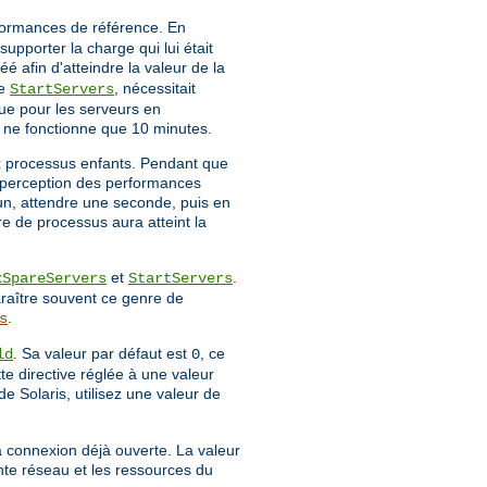
rformances de référence. En
upporter la charge qui lui était
é afin d'atteindre la valeur de la
ve
, nécessitait
StartServers
ue pour les serveurs en
r ne fonctionne que 10 minutes.
x processus enfants. Pendant que
la perception des performances
 un, attendre une seconde, puis en
re de processus aura atteint la
et
.
xSpareServers
StartServers
raître souvent ce genre de
.
s
. Sa valeur par défaut est
, ce
ld
0
tte directive réglée à une valeur
de Solaris, utilisez une valeur de
a connexion déjà ouverte. La valeur
nte réseau et les ressources du