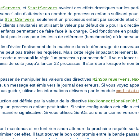
, et
avaient des effets drastiques sur les pe
reServers
StartServers
sance" afin d'atteindre un nombre de processus enfants suffisant pour s
par
, seulement un processus enfant par seconde était cré
StartServers
 clients simultanés et utilisant la valeur par défaut de
pour la directi
5
nfants permettant de faire face à la charge. Ceci fonctionne en pratiq
dant pas le cas pour les tests de référence (benchmarks) où le serveu
afin d'éviter l'enlisement de la machine dans le démarrage de nouveau
e peut pas traiter les requêtes. Mais cette règle impactait tellement 
le code a assoupli la règle "un processus par seconde". Il va en lancer
nsi de suite jusqu'à lancer 32 processus. Il s'arrêtera lorsque le nomb
 passer de manipuler les valeurs des directives
,
MinSpareServers
Ma
, un message est émis vers le journal des erreurs. Si vous voyez appa
 guider, utilisez les informations délivrées par le module
mod_statu
ction est définie par la valeur de la directive
MaxConnectionsPerChi
qu'un processus enfant peut traiter. Si votre configuration actuelle a ce
de manière significative. Si vous utilisez SunOs ou une ancienne version 
ont maintenus et ne font rien sinon attendre la prochaine requête sur l
imiser cet effet. Il faut trouver le bon compromis entre la bande passa