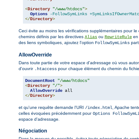
<
Directory
"/www/htdocs"
>
Options
-FollowSymLinks
+SymLinksIfOwnerMat
</
Directory
>
Ceci évite au moins les vérifications supplémentaires pour le
chemins définis par les directives
ou
en 
Alias
RewriteRule
des liens symboliques, ajoutez l'option
parto
FollowSymLinks
AllowOverride
Dans toute partie de votre espace d'adressage où vous autoris
d'ouvrir
pour chaque élément du chemin du fichie
.htaccess
DocumentRoot
"/www/htdocs"
<
Directory
"/"
>
AllowOverride
</
Directory
>
et qu'une requête demande l'URI
, Apache tent
/index.html
celles évoquées précédemment pour
Options FollowSymL
espace d'adressage.
Négociation
Dans la mesure du possible, évitez toute négociation de cont