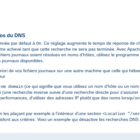
pos du DNS
ionnée par défaut à
. Ce réglage augmente le temps de réponse de ch
On
tre achevé tant que cette recherche ne sera pas terminée. Avec Apache 
chiers journaux soient résolues en noms d'hôtes, utilisez le programm
 journaux disponibles.
riori de vos fichiers journaux sur une autre machine que celle qui hébe
eur.
(ce qui signifie que vous utilisez un nom d'hôte ou un nom
om domain
une recherche inverse suivie d'une recherche directe pour s'assurer q
 performances, d'utiliser des adresses IP plutôt que des noms lorsqu'on 
en les plaçant par exemple à l'intérieur d'une section
<Location "/ser
sfont aux critères. Voici un exemple qui désactive les recherches DNS 