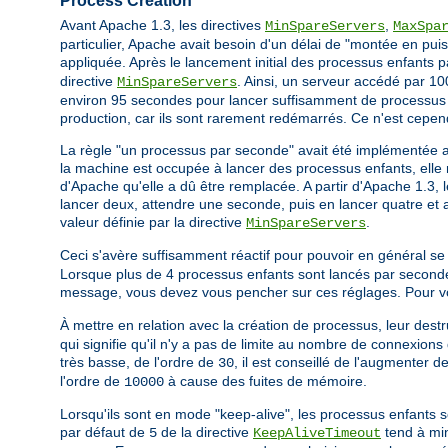
Process Creation
Avant Apache 1.3, les directives
,
MinSpareServers
MaxSpa
particulier, Apache avait besoin d'un délai de "montée en puis
appliquée. Après le lancement initial des processus enfants 
directive
. Ainsi, un serveur accédé par 100
MinSpareServers
environ 95 secondes pour lancer suffisamment de processus e
production, car ils sont rarement redémarrés. Ce n'est cepen
La règle "un processus par seconde" avait été implémentée 
la machine est occupée à lancer des processus enfants, elle n
d'Apache qu'elle a dû être remplacée. A partir d'Apache 1.3, 
lancer deux, attendre une seconde, puis en lancer quatre et ai
valeur définie par la directive
.
MinSpareServers
Ceci s'avère suffisamment réactif pour pouvoir en général se
Lorsque plus de 4 processus enfants sont lancés par seconde
message, vous devez vous pencher sur ces réglages. Pour vous
À mettre en relation avec la création de processus, leur destru
qui signifie qu'il n'y a pas de limite au nombre de connexions 
très basse, de l'ordre de
, il est conseillé de l'augmenter 
30
l'ordre de
à cause des fuites de mémoire.
10000
Lorsqu'ils sont en mode "keep-alive", les processus enfants s
par défaut de
de la directive
tend à min
5
KeepAliveTimeout