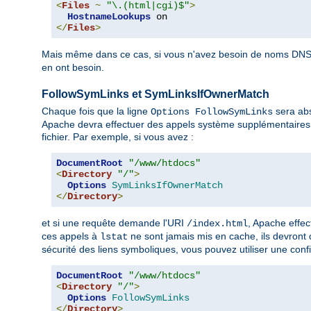
<
Files
~
"\.(html|cgi)$"
>
HostnameLookups
</
Files
>
Mais même dans ce cas, si vous n'avez besoin de noms DNS 
en ont besoin.
FollowSymLinks et SymLinksIfOwnerMatch
Chaque fois que la ligne
sera abs
Options FollowSymLinks
Apache devra effectuer des appels système supplémentaires 
fichier. Par exemple, si vous avez :
DocumentRoot
"/www/htdocs"
<
Directory
"/"
>
Options
SymLinksIfOwnerMatch
</
Directory
>
et si une requête demande l'URI
, Apache effe
/index.html
ces appels à
ne sont jamais mis en cache, ils devront
lstat
sécurité des liens symboliques, vous pouvez utiliser une confi
DocumentRoot
"/www/htdocs"
<
Directory
"/"
>
Options
FollowSymLinks
</
Directory
>