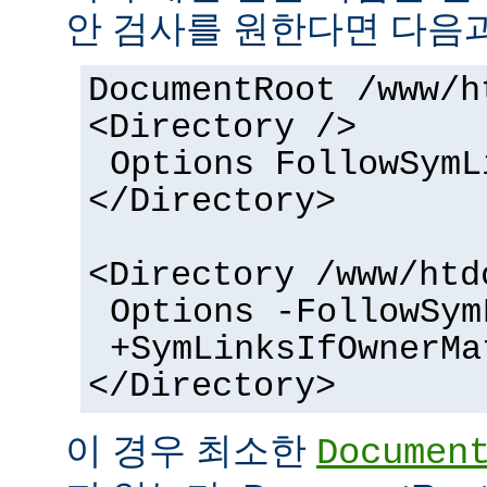
안 검사를 원한다면 다음과
DocumentRoot /www/h
<Directory />
Options FollowSymL
</Directory>
<Directory /www/htd
Options -FollowSym
+SymLinksIfOwnerMa
</Directory>
이 경우 최소한
Documen