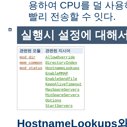
용하여 CPU를 덜 사용
빨리 전송할 수 잇다.
실행시 설정에 대해
관련된 모듈
관련된 지시어
mod_dir
AllowOverride
mpm_common
DirectoryIndex
mod_status
HostnameLookups
EnableMMAP
EnableSendfile
KeepAliveTimeout
MaxSpareServers
MinSpareServers
Options
StartServers
HostnameLookups