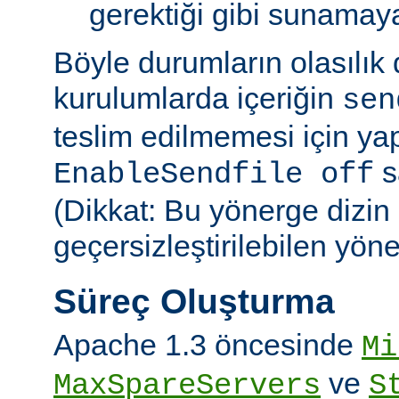
gerektiği gibi sunamayab
Böyle durumların olasılık
kurulumlarda içeriğin
sen
teslim edilmemesi için ya
sa
EnableSendfile off
(Dikkat: Bu yönerge dizin
geçersizleştirilebilen yön
Süreç Oluşturma
Apache 1.3 öncesinde
Mi
ve
MaxSpareServers
S