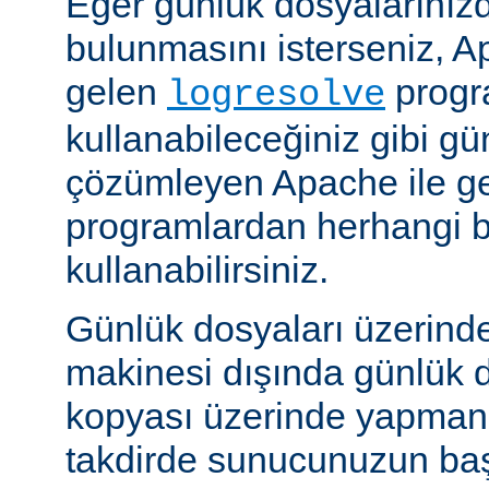
Eğer günlük dosyalarınızd
bulunmasını isterseniz, Ap
gelen
progr
logresolve
kullanabileceğiniz gibi gü
çözümleyen Apache ile g
programlardan herhangi bi
kullanabilirsiniz.
Günlük dosyaları üzerind
makinesi dışında günlük d
kopyası üzerinde yapmanız
takdirde sunucunuzun baş