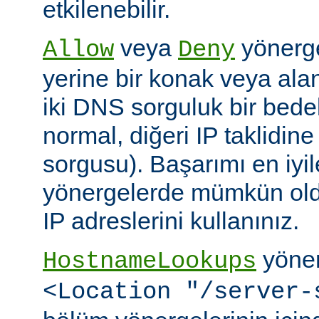
etkilenebilir.
veya
yönerge
Allow
Deny
yerine bir konak veya alan 
iki DNS sorguluk bir bedel
normal, diğeri IP taklidin
sorgusu). Başarımı en iyi
yönergelerde mümkün old
IP adreslerini kullanınız.
yöner
HostnameLookups
<Location "/server-