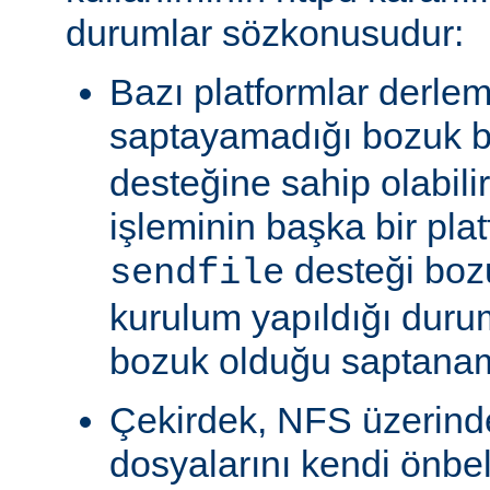
durumlar sözkonusudur:
Bazı platformlar derle
saptayamadığı bozuk b
desteğine sahip olabili
işleminin başka bir pla
desteği boz
sendfile
kurulum yapıldığı duru
bozuk olduğu saptanam
Çekirdek, NFS üzerinde
dosyalarını kendi önbe