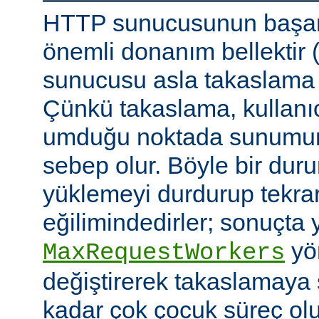
HTTP sunucusunun başarı
önemli donanım bellektir
sunucusu asla takaslama
Çünkü takaslama, kullanıc
umduğu noktada sunumu
sebep olur. Böyle bir duru
yüklemeyi durdurup tekra
eğilimindedirler; sonuçta 
yön
MaxRequestWorkers
değiştirerek takaslamaya
kadar çok çocuk süreç ol