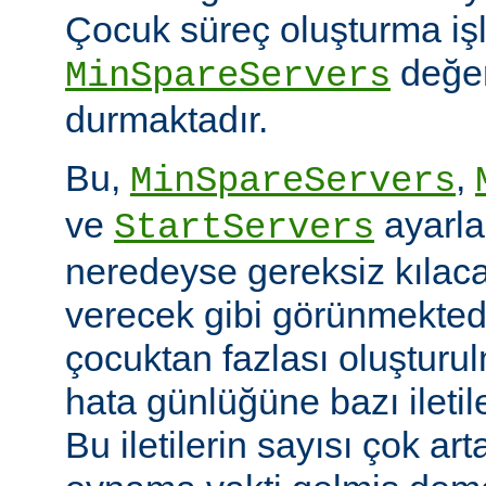
Çocuk süreç oluşturma iş
değer
MinSpareServers
durmaktadır.
Bu,
,
MinSpareServers
ve
ayarla
StartServers
neredeyse gereksiz kılaca
verecek gibi görünmekted
çocuktan fazlası oluştur
hata günlüğüne bazı ileti
Bu iletilerin sayısı çok ar