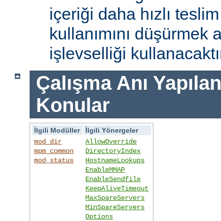
içeriği daha hızlı tesli
kullanımını düşürmek 
işlevselliği kullanacaktı
Çalışma Anı Yapıland
Konular
İlgili Modüller
İlgili Yönergeler
mod_dir
AllowOverride
mpm_common
DirectoryIndex
mod_status
HostnameLookups
EnableMMAP
EnableSendfile
KeepAliveTimeout
MaxSpareServers
MinSpareServers
Options