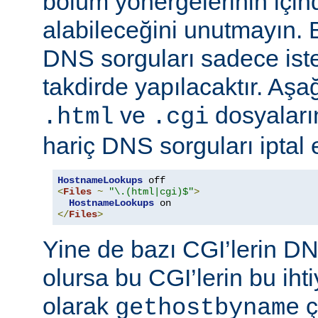
bölüm yönergelerinin için
alabileceğini unutmayın. 
DNS sorguları sadece istek
takdirde yapılacaktır. Aşa
ve
dosyaların
.html
.cgi
hariç DNS sorguları iptal 
HostnameLookups
<
Files
~
"\.(html|cgi)$"
>
HostnameLookups
</
Files
>
Yine de bazı CGI’lerin DNS
olursa bu CGI’lerin bu iht
olarak
ç
gethostbyname