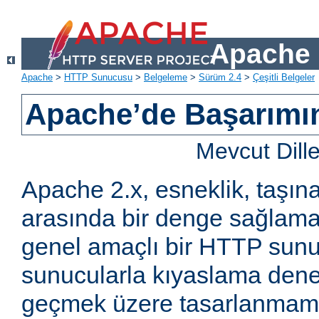
Apache 
Apache
>
HTTP Sunucusu
>
Belgeleme
>
Sürüm 2.4
>
Çeşitli Belgeler
Apache’de Başarımın 
Mevcut Dill
Apache 2.x, esneklik, taşına
arasında bir denge sağlama
genel amaçlı bir HTTP sun
sunucularla kıyaslama den
geçmek üzere tasarlanmam