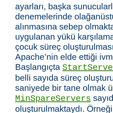
ayarları, başka sunucular
denemelerinde olağanüstü
alınmasına sebep olmaktay
uygulanan yükü karşılam
çocuk süreç oluşturulma
Apache’nin elde ettiği ivm
Başlangıçta
StartServe
belli sayıda süreç oluştur
saniyede bir tane olmak 
sayıd
MinSpareServers
oluşturulmaktaydı. Örneğ