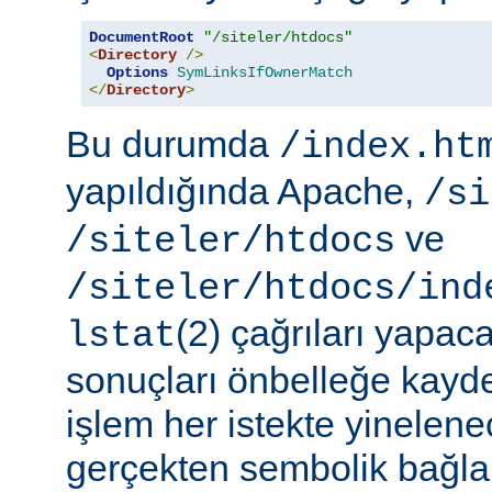
DocumentRoot
"/siteler/htdocs"
<
Directory
/>
Options
SymLinksIfOwnerMatch
</
Directory
>
Bu durumda
/index.ht
yapıldığında Apache,
/si
ve
/siteler/htdocs
/siteler/htdocs/ind
(2) çağrıları yapaca
lstat
sonuçları önbelleğe kayd
işlem her istekte yinelene
gerçekten sembolik bağlar