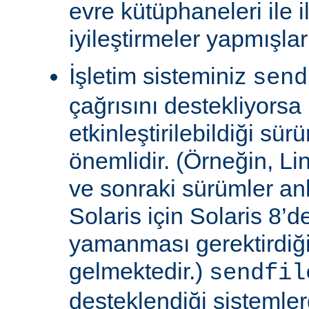
evre kütüphaneleri ile il
iyileştirmeler yapmışla
İşletim sisteminiz
send
çağrısını destekliyors
etkinleştirilebildiği sü
önemlidir. (Örneğin, Lin
ve sonraki sürümler an
Solaris için Solaris 8’
yamanması gerektirdiğ
gelmektedir.)
sendfil
desteklendiği sistemle