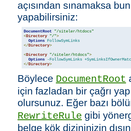
açısından sınamaksa bun
yapabilirsiniz:
DocumentRoot
"/siteler/htdocs"
<
Directory
"/"
>
Options
FollowSymLinks
</
Directory
>
<
Directory
"/siteler/htdocs"
>
Options
-FollowSymLinks
+SymLinksIfOwnerMat
</
Directory
>
Böylece
a
DocumentRoot
için fazladan bir çağrı ya
olursunuz. Eğer bazı böl
gibi yöner
RewriteRule
belge kök dizininizin dış