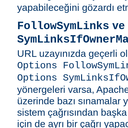
yapabileceğini gözardı et
ve
FollowSymLinks
SymLinksIfOwnerM
URL uzayınızda geçerli o
Options FollowSymLi
Options SymLinksIfO
yönergeleri varsa, Apach
üzerinde bazı sınamalar y
sistem çağrısından başka
için de ayrı bir çağrı yapac