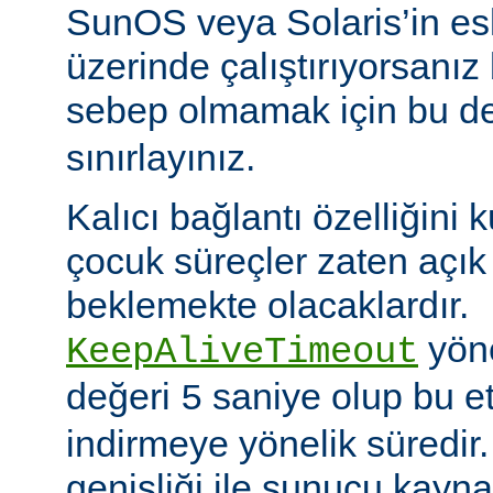
SunOS veya Solaris’in es
üzerinde çalıştırıyorsanız
sebep olmamak için bu d
sınırlayınız.
Kalıcı bağlantı özelliğini 
çocuk süreçler zaten açık 
beklemekte olacaklardır.
yöne
KeepAliveTimeout
değeri
saniye olup bu et
5
indirmeye yönelik süredir
genişliği ile sunucu kayna