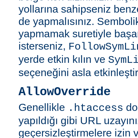
yollarına sahipseniz benze
de yapmalısınız. Semboli
yapmamak suretiyle başar
isterseniz,
FollowSymLi
yerde etkin kılın ve
SymL
seçeneğini asla etkinleşti
AllowOverride
Genellikle
do
.htaccess
yapıldığı gibi URL uzayın
geçersizleştirmelere izin