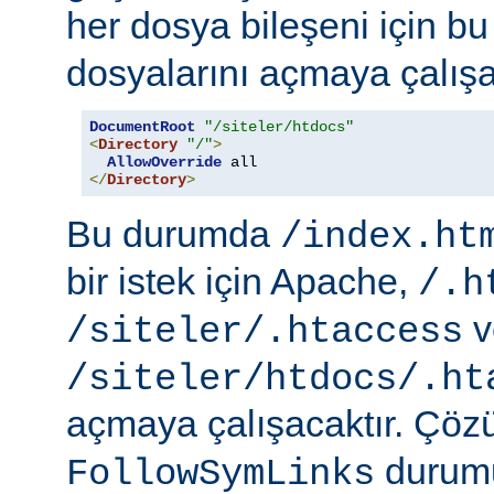
her dosya bileşeni için b
dosyalarını açmaya çalışa
DocumentRoot
"/siteler/htdocs"
<
Directory
"/"
>
AllowOverride
</
Directory
>
Bu durumda
/index.ht
bir istek için Apache,
/.h
v
/siteler/.htaccess
/siteler/htdocs/.ht
açmaya çalışacaktır. Çö
durumu
FollowSymLinks