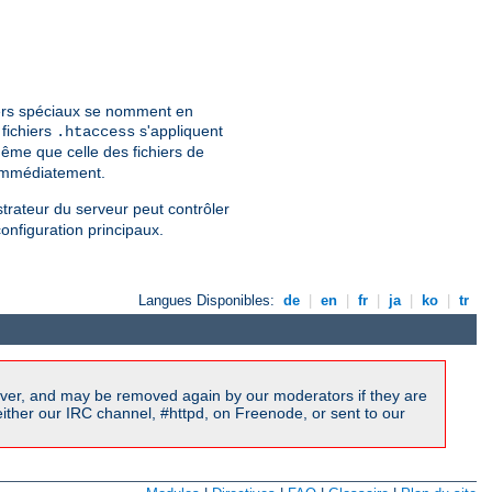
hiers spéciaux se nomment en
 fichiers
s'appliquent
.htaccess
ême que celle des fichiers de
 immédiatement.
strateur du serveur peut contrôler
configuration principaux.
Langues Disponibles:
de
|
en
|
fr
|
ja
|
ko
|
tr
ver, and may be removed again by our moderators if they are
ither our IRC channel, #httpd, on Freenode, or sent to our