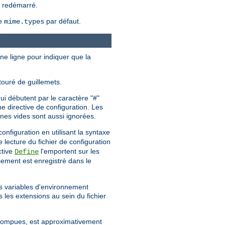
u redémarré.
me
par défaut.
mime.types
une ligne pour indiquer que la
touré de guillemets.
ui débutent par le caractère "#"
e directive de configuration. Les
gnes vides sont aussi ignorées.
configuration en utilisant la syntaxe
e lecture du fichier de configuration
ctive
l'emportent sur les
Define
sement est enregistré dans le
es variables d'environnement
s les extensions au sein du fichier
errompues, est approximativement