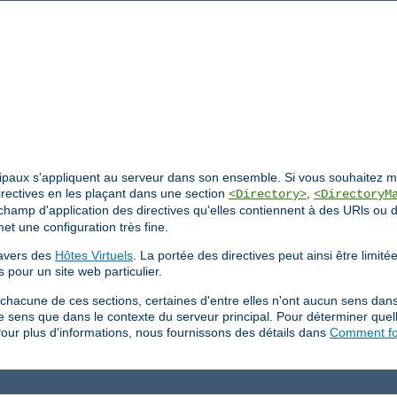
ncipaux s'appliquent au serveur dans son ensemble. Si vous souhaitez mod
irectives en les plaçant dans une section
,
<Directory>
<DirectoryM
e champ d'application des directives qu'elles contiennent à des URls ou 
et une configuration très fine.
ravers des
Hôtes Virtuels
. La portée des directives peut ainsi être limit
s pour un site web particulier.
 chacune de ces sections, certaines d'entre elles n'ont aucun sens dan
 de sens que dans le contexte du serveur principal. Pour déterminer quel
Pour plus d'informations, nous fournissons des détails dans
Comment fon