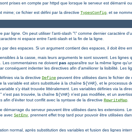
ne sont prises en compte par httpd que lorsque le serveur est démarré o
 mime; ce fichier est défini par la directive
, et se nom
TypesConfig
e par ligne. On peut utiliser l'anti-slash "\" comme dernier caractère d'
aractère ni espace entre l'anti-slash et la fin de la ligne.
 par des espaces. Si un argument contient des espaces, il doit être en
sensibles à la casse, mais leurs arguments le sont souvent. Les lignes q
s. Les commentaires ne doivent
pas
apparaître sur la même ligne qu'un
conséquent indenter les directives afin d'améliorer la lisibilité. Les li
finies via la directive
peuvent être utilisées dans le fichier de 
Define
de la variable est alors substituée à la chaîne
, et le processus d
${VAR}
iable s'y était trouvée littéralement. Les variables définies via la dire
R" n'est pas trouvée, la chaîne
n'est pas modifiée, et un avertis
${VAR}
 afin d'éviter tout conflit avec la syntaxe de la directive
.
RewriteMap
 le démarrage du serveur peuvent être utilisées dans les extensions. L
ple avec
, prennent effet trop tard pour pouvoir être utilisées dan
SetEnv
ation normal, après substitution des variables et fusion des lignes int