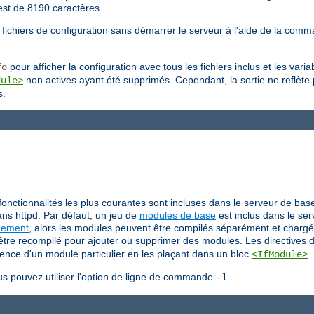
est de 8190 caractères.
 fichiers de configuration sans démarrer le serveur à l'aide de la co
pour afficher la configuration avec tous les fichiers inclus et les var
fo
non actives ayant été supprimés. Cependant, la sortie ne reflète
dule>
s.
fonctionnalités les plus courantes sont incluses dans le serveur de bas
ns httpd. Par défaut, un jeu de
modules de base
est inclus dans le ser
uement
, alors les modules peuvent être compilés séparément et chargé
t être recompilé pour ajouter ou supprimer des modules. Les directives 
sence d'un module particulier en les plaçant dans un bloc
.
<IfModule>
us pouvez utiliser l'option de ligne de commande
.
-l