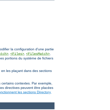
ifier la configuration d'une partie
,
,
,
atch>
<Files>
<FilesMatch>
des portions du système de fichiers
ée en les plaçant dans des sections
s certains contextes. Par exemple,
les directives peuvent être placées
ctionnent les sections Directory,