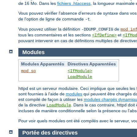
de 16 Mo. Dans les
fichiers .htaccess
, la longueur maximale 
Vous pouvez vérifier l'absence d'erreurs de syntaxe dans vos
de l'option de ligne de commande
.
-t
Vous pouvez utiliser la définition
de
-DDUMP_CONFIG
mod_in
tous les commentaires et les sections
et
<IfDefine>
<IfMo
pouvant intervenir en cas de définitions multiples de directive
Modules
Modules Apparentés
Directives Apparentées
mod_so
<IfModule>
LoadModule
httpd est un serveur modulaire. Ceci implique que seules les 
sont fournies à l'aide de
modules
qui peuvent être chargés da
est compilé de façon à utiliser les
modules chargés dynamiq
de la directive
. Dans le cas contraire, httpd doi
LoadModule
incluses de manière conditionnelle selon la présence ou l'ab
Pour voir quels modules ont été compilés avec le serveur, vo
Portée des directives