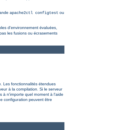
mmande
ou
apache2ctl configtest
iables d'environnement évaluées,
 pas les fusions ou écrasements
e. Les fonctionnalités étendues
veur à la compilation. Si le serveur
s à n'importe quel moment à l'aide
de configuration peuvent être