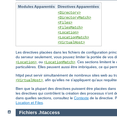
Modules Apparentés
Directives Apparentées
<Directory>
<DirectoryMatch>
<Files>
<FilesMatch>
<Location>
<LocationMatch>
<VirtualHost>
Les directives placées dans les fichiers de configuration pri
du serveur seulement, vous pouvez limiter la portée de vos d
, ou
. Ces sections limitent l
<Location>
<LocationMatch>
particulières. Elles peuvent aussi être imbriquées, ce qui perm
httpd peut servir simultanément de nombreux sites web au t
, afin qu'elles ne s'appliquent qu'aux requête
<VirtualHost>
Bien que la plupart des directives puissent être placées dans
les directives qui contrôlent la création des processus n'ont
dans quelles sections, consultez le
Contexte
de la directive. 
Location et Files
.
Fichiers .htaccess