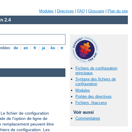
Modules
|
Directives
|
FAQ
|
Glossaire
|
Plan du site
n 2.4
nibles:
de
|
en
|
fr
|
ja
|
ko
|
tr
Fichiers de configuration
principaux
Syntaxe des fichiers de
configuration
Modules
Portée des directives
Fichiers .htaccess
Voir aussi
Le fichier de configuration
aide de l'option de ligne de
Commentaires
de remplacement peuvent être
hiers de configuration. Les