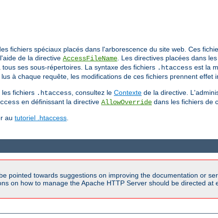
a des fichiers spéciaux placés dans l'arborescence du site web. Ces fic
l'aide de la directive
. Les directives placées dans les
AccessFileName
'à tous ses sous-répertoires. La syntaxe des fichiers
est la m
.htaccess
lus à chaque requête, les modifications de ces fichiers prennent effet
les fichiers
, consultez le
Contexte
de la directive. L'admini
.htaccess
en définissant la directive
dans les fichiers de 
ccess
AllowOverride
er au
tutoriel .htaccess
.
be pointed towards suggestions on improving the documentation or ser
tions on how to manage the Apache HTTP Server should be directed at e