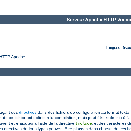
Serveur Apache HTTP Versio
Langues Dispo
ur HTTP Apache.
laçant des
directives
dans des fichiers de configuration au format texte. 
on de ce fichier est définie à la compilation, mais peut être redéfinie à l'
uvent être ajoutés à l'aide de la directive
, et des caractères 
Include
Des directives de tous types peuvent être placées dans chacun de ces fic