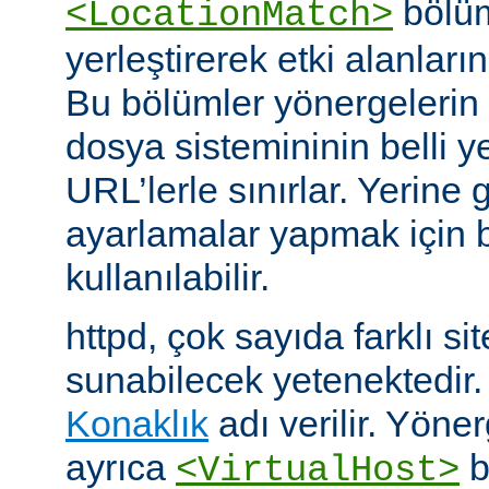
bölüm
<LocationMatch>
yerleştirerek etki alanlarını
Bu bölümler yönergelerin e
dosya sistemininin belli ye
URL’lerle sınırlar. Yerin
ayarlamalar yapmak için b
kullanılabilir.
httpd, çok sayıda farklı si
sunabilecek yetenektedir
Konaklık
adı verilir. Yöner
ayrıca
b
<VirtualHost>