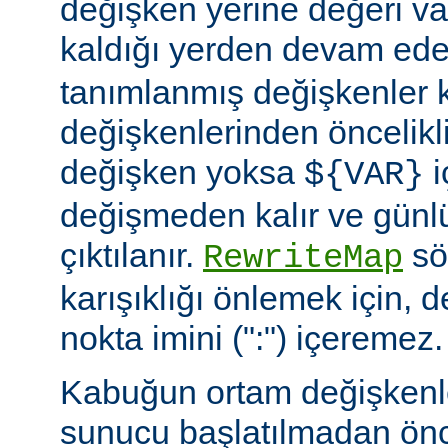
değişken yerine değeri va
kaldığı yerden devam ede
tanımlanmış değişkenler
değişkenlerinden öncelikli
değişken yoksa
i
${VAR}
değişmeden kalır ve günlü
çıktılanır.
söz
RewriteMap
karışıklığı önlemek için, d
nokta imini (":") içeremez.
Kabuğun ortam değişkenle
sunucu başlatılmadan ön