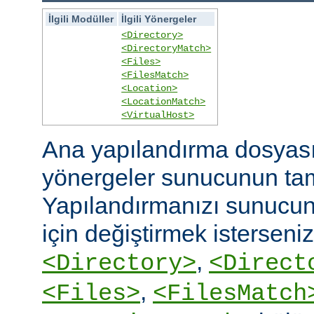
İlgili Modüller
İlgili Yönergeler
<Directory>
<DirectoryMatch>
<Files>
<FilesMatch>
<Location>
<LocationMatch>
<VirtualHost>
Ana yapılandırma dosyasın
yönergeler sunucunun ta
Yapılandırmanızı sunucunu
için değiştirmek isterseni
,
<Directory>
<Direct
,
<Files>
<FilesMatch