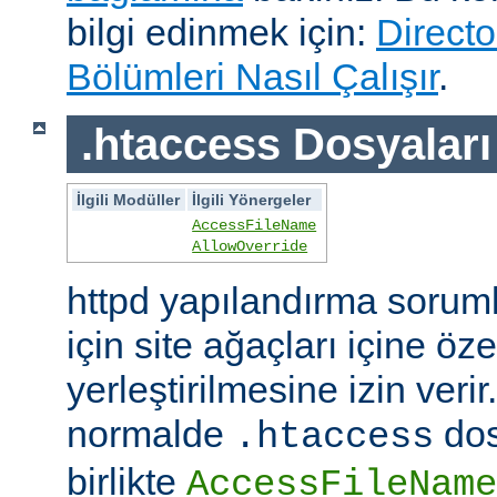
bilgi edinmek için:
Directo
Bölümleri Nasıl Çalışır
.
.htaccess Dosyaları
İlgili Modüller
İlgili Yönergeler
AccessFileName
AllowOverride
httpd yapılandırma sorum
için site ağaçları içine öz
yerleştirilmesine izin veri
normalde
dos
.htaccess
birlikte
AccessFileName