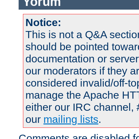
Yorum
Notice:
This is not a Q&A sect
should be pointed towar
documentation or serve
our moderators if they a
considered invalid/off-t
manage the Apache HTTP
either our IRC channel, 
our
mailing lists
.
Comments are disabled fo