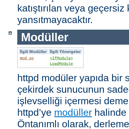
katıştırılan veya geçersiz 
yansıtmayacaktır.
Modüller
İlgili Modüller
İlgili Yönergeler
mod_so
<IfModule>
LoadModule
httpd modüler yapıda bir 
çekirdek sunucunun sade
işlevselliği içermesi demekt
httpd’ye
modüller
halinde 
Öntanımlı olarak, derleme