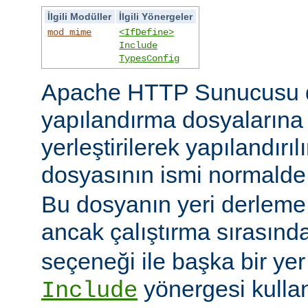
İlgili Modüller
İlgili Yönergeler
mod_mime
<IfDefine>
Include
TypesConfig
Apache HTTP Sunucusu 
yapılandırma dosyaların
yerleştirilerek yapılandırı
dosyasının ismi normald
Bu dosyanın yeri derleme s
ancak çalıştırma sırasınd
seçeneği ile başka bir yer b
yönergesi kulla
Include