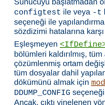
Sunucuyu başlatmadan 
ile veya
configtest
-t
seçeneği ile yapılandırma
sözdizimi hatalarına karşı 
Eşleşmeyen
<IfDefine
bölümleri kaldırılmış, tüm
çözümlenmiş ortam değişke
tüm dosyalar dahil yapıla
dökümünü almak için
mo
seçeneğini
DDUMP_CONFIG
Ancak, çıktı yinelenen yön